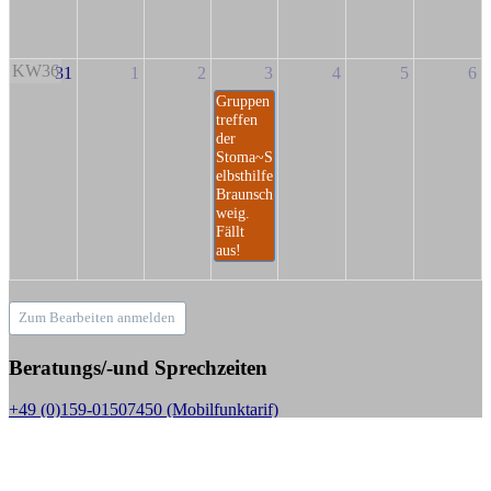
KW36
31
1
2
3
4
5
6
Gruppen
treffen
der
Stoma~S
elbsthilfe
Braunsch
weig.
Fällt
aus!
Zum Bearbeiten anmelden
Beratungs/-und Sprechzeiten
+49 (0)159-01507450 (Mobilfunktarif)
Sprechzeiten:
Mo bis Fr. 10.00 - 18.00 Uhr,
außer jeden 1. Donnerstag im Monat, dann nur in der Zeit