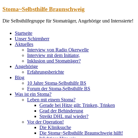
Zum
Stoma~Selbsthilfe Braunschweig
Inhalt
springen
Die Selbsthilfegruppe für Stomaträger, Angehörige und Interssierte!
Startseite
Unser Schirmherr
Aktuelles
Interview von Radio Okerwelle
Interview mit dem Initiator,
Inklusion und Stomaträger?
Angehörige
Erfahrungsberichte
Blog
10 Jahre Stoma-Selbsthilfe BS
Forum der Stoma-Selbsthilfe BS
Was ist ein Stoma?
Leben mit einem Stoma?
Gerade bei Hitze gilt: Trinken, Trinken
Grad der Behinderung
Streikt DHL mal wieder?
Vor der Operation!
Die Kliniksuche
Die Stoma~Selbsthilfe Braunschweig hilft!