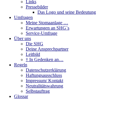
Links
Pressebilder
Das Logo und seine Bedeutung
Umfragen
Meine Stomaanlage …
Erwartungen an SHG´s
Service-Umfrage
Über uns
Die SHG
Deine Ansprechpartner
Leitbild
† In Gedenken an…
Regeln
Datenschutzerklärung
Haftungsausschluss
Impressum/ Kontakt
Neutralitätswahrung
Selbstauftrag
Glossar