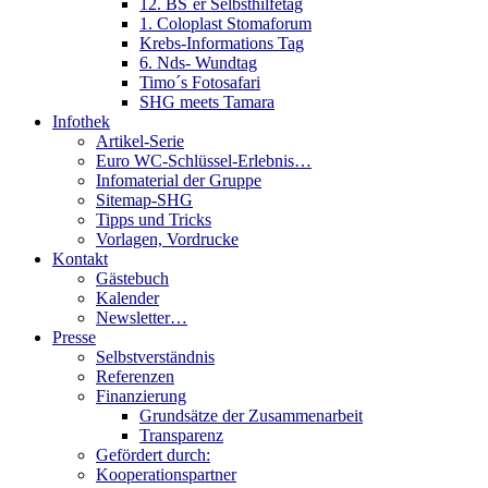
12. BS´er Selbsthilfetag
1. Coloplast Stomaforum
Krebs-Informations Tag
6. Nds- Wundtag
Timo´s Fotosafari
SHG meets Tamara
Infothek
Artikel-Serie
Euro WC-Schlüssel-Erlebnis…
Infomaterial der Gruppe
Sitemap-SHG
Tipps und Tricks
Vorlagen, Vordrucke
Kontakt
Gästebuch
Kalender
Newsletter…
Presse
Selbstverständnis
Referenzen
Finanzierung
Grundsätze der Zusammenarbeit
Transparenz
Gefördert durch:
Kooperationspartner