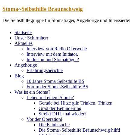
Zum
Stoma~Selbsthilfe Braunschweig
Inhalt
springen
Die Selbsthilfegruppe für Stomaträger, Angehörige und Interssierte!
Startseite
Unser Schirmherr
Aktuelles
Interview von Radio Okerwelle
Interview mit dem Initiator,
Inklusion und Stomaträger?
Angehörige
Erfahrungsberichte
Blog
10 Jahre Stoma-Selbsthilfe BS
Forum der Stoma-Selbsthilfe BS
Was ist ein Stoma?
Leben mit einem Stoma?
Gerade bei Hitze gilt: Trinken, Trinken
Grad der Behinderung
Streikt DHL mal wieder?
Vor der Operation!
Die Kliniksuche
Die Stoma~Selbsthilfe Braunschweig hilft!