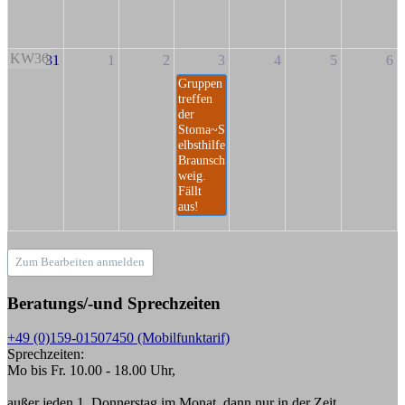
KW36
31
1
2
3
4
5
6
Gruppen
treffen
der
Stoma~S
elbsthilfe
Braunsch
weig.
Fällt
aus!
Zum Bearbeiten anmelden
Beratungs/-und Sprechzeiten
+49 (0)159-01507450 (Mobilfunktarif)
Sprechzeiten:
Mo bis Fr. 10.00 - 18.00 Uhr,
außer jeden 1. Donnerstag im Monat, dann nur in der Zeit