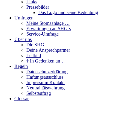
Links
Pressebilder
Das Logo und seine Bedeutung
Umfragen
Meine Stomaanlage …
Erwartungen an SHG´s
Service-Umfrage
Über uns
Die SHG
Deine Ansprechpartner
Leitbild
† In Gedenken an…
Regeln
Datenschutzerklärung
Haftungsausschluss
Impressum/ Kontakt
Neutralitätswahrung
Selbstauftrag
Glossar