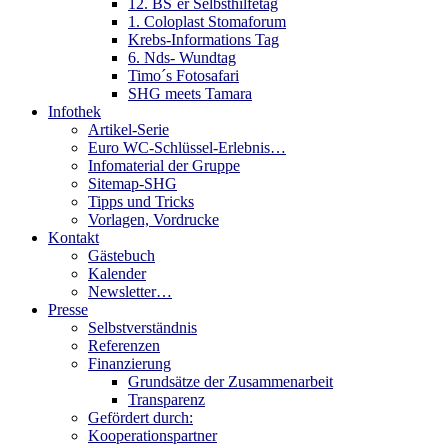
12. BS´er Selbsthilfetag
1. Coloplast Stomaforum
Krebs-Informations Tag
6. Nds- Wundtag
Timo´s Fotosafari
SHG meets Tamara
Infothek
Artikel-Serie
Euro WC-Schlüssel-Erlebnis…
Infomaterial der Gruppe
Sitemap-SHG
Tipps und Tricks
Vorlagen, Vordrucke
Kontakt
Gästebuch
Kalender
Newsletter…
Presse
Selbstverständnis
Referenzen
Finanzierung
Grundsätze der Zusammenarbeit
Transparenz
Gefördert durch:
Kooperationspartner