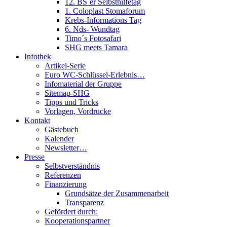
12. BS´er Selbsthilfetag
1. Coloplast Stomaforum
Krebs-Informations Tag
6. Nds- Wundtag
Timo´s Fotosafari
SHG meets Tamara
Infothek
Artikel-Serie
Euro WC-Schlüssel-Erlebnis…
Infomaterial der Gruppe
Sitemap-SHG
Tipps und Tricks
Vorlagen, Vordrucke
Kontakt
Gästebuch
Kalender
Newsletter…
Presse
Selbstverständnis
Referenzen
Finanzierung
Grundsätze der Zusammenarbeit
Transparenz
Gefördert durch:
Kooperationspartner