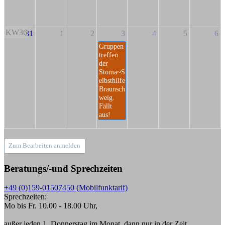
KW36
31
1
2
3
4
5
6
Gruppen
treffen
der
Stoma~S
elbsthilfe
Braunsch
weig.
Fällt
aus!
Zum Bearbeiten anmelden
Beratungs/-und Sprechzeiten
+49 (0)159-01507450 (Mobilfunktarif)
Sprechzeiten:
Mo bis Fr. 10.00 - 18.00 Uhr,
außer jeden 1. Donnerstag im Monat, dann nur in der Zeit