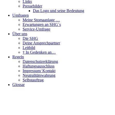
Links
Pressebilder
Das Logo und seine Bedeutung
Umfragen
Meine Stomaanlage …
Erwartungen an SHG´s
Service-Umfrage
Über uns
Die SHG
Deine Ansprechpartner
Leitbild
† In Gedenken an…
Regeln
Datenschutzerklärung
Haftungsausschluss
Impressum/ Kontakt
Neutralitätswahrung
Selbstauftrag
Glossar