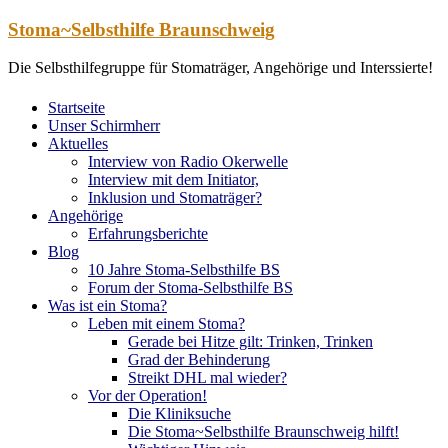
Zum
Stoma~Selbsthilfe Braunschweig
Inhalt
springen
Die Selbsthilfegruppe für Stomaträger, Angehörige und Interssierte!
Startseite
Unser Schirmherr
Aktuelles
Interview von Radio Okerwelle
Interview mit dem Initiator,
Inklusion und Stomaträger?
Angehörige
Erfahrungsberichte
Blog
10 Jahre Stoma-Selbsthilfe BS
Forum der Stoma-Selbsthilfe BS
Was ist ein Stoma?
Leben mit einem Stoma?
Gerade bei Hitze gilt: Trinken, Trinken
Grad der Behinderung
Streikt DHL mal wieder?
Vor der Operation!
Die Kliniksuche
Die Stoma~Selbsthilfe Braunschweig hilft!