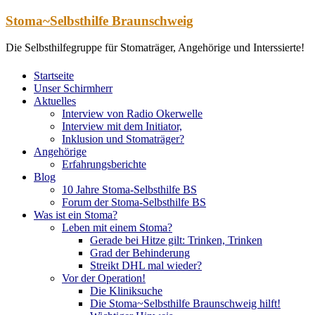
Zum
Stoma~Selbsthilfe Braunschweig
Inhalt
springen
Die Selbsthilfegruppe für Stomaträger, Angehörige und Interssierte!
Startseite
Unser Schirmherr
Aktuelles
Interview von Radio Okerwelle
Interview mit dem Initiator,
Inklusion und Stomaträger?
Angehörige
Erfahrungsberichte
Blog
10 Jahre Stoma-Selbsthilfe BS
Forum der Stoma-Selbsthilfe BS
Was ist ein Stoma?
Leben mit einem Stoma?
Gerade bei Hitze gilt: Trinken, Trinken
Grad der Behinderung
Streikt DHL mal wieder?
Vor der Operation!
Die Kliniksuche
Die Stoma~Selbsthilfe Braunschweig hilft!