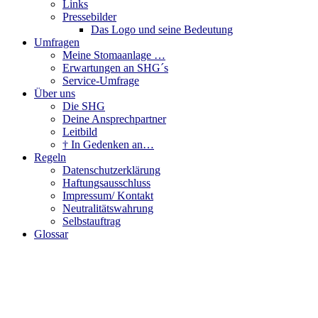
Links
Pressebilder
Das Logo und seine Bedeutung
Umfragen
Meine Stomaanlage …
Erwartungen an SHG´s
Service-Umfrage
Über uns
Die SHG
Deine Ansprechpartner
Leitbild
† In Gedenken an…
Regeln
Datenschutzerklärung
Haftungsausschluss
Impressum/ Kontakt
Neutralitätswahrung
Selbstauftrag
Glossar