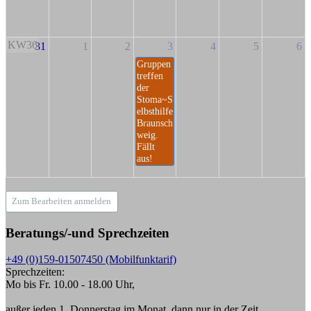
KW36
31
1
2
3
4
5
6
Gruppen
treffen
der
Stoma~S
elbsthilfe
Braunsch
weig.
Fällt
aus!
Zum Bearbeiten anmelden
Beratungs/-und Sprechzeiten
+49 (0)159-01507450 (Mobilfunktarif)
Sprechzeiten:
Mo bis Fr. 10.00 - 18.00 Uhr,
außer jeden 1. Donnerstag im Monat, dann nur in der Zeit