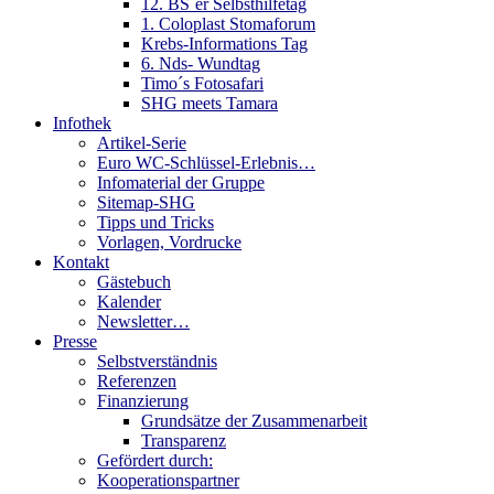
12. BS´er Selbsthilfetag
1. Coloplast Stomaforum
Krebs-Informations Tag
6. Nds- Wundtag
Timo´s Fotosafari
SHG meets Tamara
Infothek
Artikel-Serie
Euro WC-Schlüssel-Erlebnis…
Infomaterial der Gruppe
Sitemap-SHG
Tipps und Tricks
Vorlagen, Vordrucke
Kontakt
Gästebuch
Kalender
Newsletter…
Presse
Selbstverständnis
Referenzen
Finanzierung
Grundsätze der Zusammenarbeit
Transparenz
Gefördert durch:
Kooperationspartner