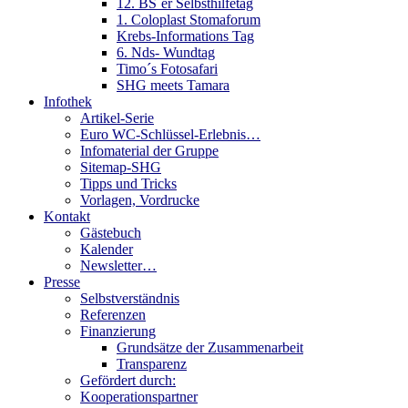
12. BS´er Selbsthilfetag
1. Coloplast Stomaforum
Krebs-Informations Tag
6. Nds- Wundtag
Timo´s Fotosafari
SHG meets Tamara
Infothek
Artikel-Serie
Euro WC-Schlüssel-Erlebnis…
Infomaterial der Gruppe
Sitemap-SHG
Tipps und Tricks
Vorlagen, Vordrucke
Kontakt
Gästebuch
Kalender
Newsletter…
Presse
Selbstverständnis
Referenzen
Finanzierung
Grundsätze der Zusammenarbeit
Transparenz
Gefördert durch:
Kooperationspartner