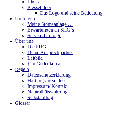
Links
Pressebilder
Das Logo und seine Bedeutung
Umfragen
Meine Stomaanlage …
Erwartungen an SHG´s
Service-Umfrage
Über uns
Die SHG
Deine Ansprechpartner
Leitbild
† In Gedenken an…
Regeln
Datenschutzerklärung
Haftungsausschluss
Impressum/ Kontakt
Neutralitätswahrung
Selbstauftrag
Glossar