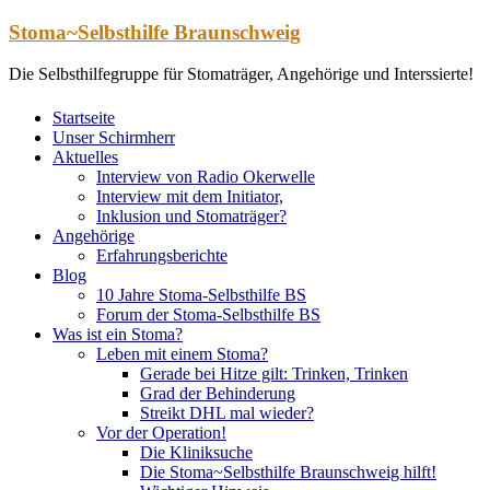
Zum
Stoma~Selbsthilfe Braunschweig
Inhalt
springen
Die Selbsthilfegruppe für Stomaträger, Angehörige und Interssierte!
Startseite
Unser Schirmherr
Aktuelles
Interview von Radio Okerwelle
Interview mit dem Initiator,
Inklusion und Stomaträger?
Angehörige
Erfahrungsberichte
Blog
10 Jahre Stoma-Selbsthilfe BS
Forum der Stoma-Selbsthilfe BS
Was ist ein Stoma?
Leben mit einem Stoma?
Gerade bei Hitze gilt: Trinken, Trinken
Grad der Behinderung
Streikt DHL mal wieder?
Vor der Operation!
Die Kliniksuche
Die Stoma~Selbsthilfe Braunschweig hilft!