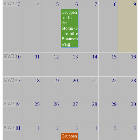
KW32
3
4
5
6
7
8
9
Gruppen
treffen
der
Stoma~S
elbsthilfe
Braunsch
weig
KW33
10
11
12
13
14
15
16
KW34
17
18
19
20
21
22
23
KW35
24
25
26
27
28
29
30
KW36
31
1
2
3
4
5
6
Gruppen