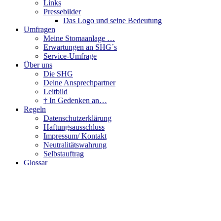
Links
Pressebilder
Das Logo und seine Bedeutung
Umfragen
Meine Stomaanlage …
Erwartungen an SHG´s
Service-Umfrage
Über uns
Die SHG
Deine Ansprechpartner
Leitbild
† In Gedenken an…
Regeln
Datenschutzerklärung
Haftungsausschluss
Impressum/ Kontakt
Neutralitätswahrung
Selbstauftrag
Glossar