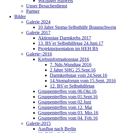
Wichtiger Hinweis
Unser Besucherdienst
Partner
Bilder
Galerie 2024
10 Jahre Stoma-Selbsthilfe Braunschweig
Galerie 2017
Aktionstag Darmkrebs 2017
13. BS´er Selbsthilfetag 24.Juni.17
Projektpräsentation im HEH BS
Galerie~2016
Krebsinformationstag 2016
7. Nds-Wundtag 2016
2 Jahre SHG 25.Sept.16
Darmkrebstag vom 24.Sept.16
14.Stomaforum vom 15.Sept. 2016
12. BS´er Selbsthilfetag
Gruppentreffen vom 06.Okt.16
Gruppentreffen vom 01.Sept.16
Gruppentreffen vom 02.Juni
Gruppentreffen vom 12. Mai
Gruppentreffen vom 03. Mrz.16
Gruppentreffen vom 04. Feb.16
Galerie-2015
Ausflug nach Berlin