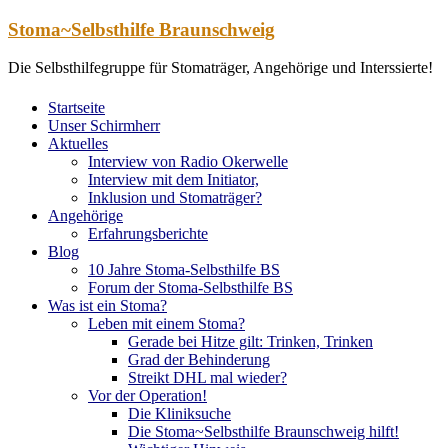
Zum
Stoma~Selbsthilfe Braunschweig
Inhalt
springen
Die Selbsthilfegruppe für Stomaträger, Angehörige und Interssierte!
Startseite
Unser Schirmherr
Aktuelles
Interview von Radio Okerwelle
Interview mit dem Initiator,
Inklusion und Stomaträger?
Angehörige
Erfahrungsberichte
Blog
10 Jahre Stoma-Selbsthilfe BS
Forum der Stoma-Selbsthilfe BS
Was ist ein Stoma?
Leben mit einem Stoma?
Gerade bei Hitze gilt: Trinken, Trinken
Grad der Behinderung
Streikt DHL mal wieder?
Vor der Operation!
Die Kliniksuche
Die Stoma~Selbsthilfe Braunschweig hilft!