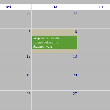
Mi
Do
Fr
29
30
5
6
Gruppentreffen der
Stoma~Selbsthilfe
Braunschweig
12
13
19
20
26
27