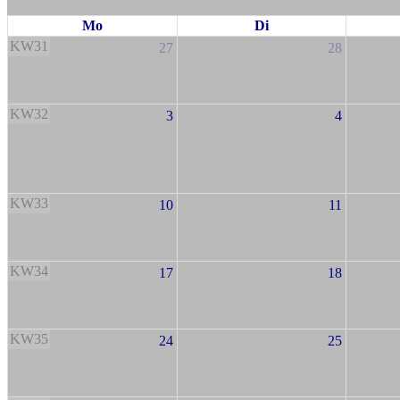
Mo
Di
KW31
27
28
KW32
3
4
KW33
10
11
KW34
17
18
KW35
24
25