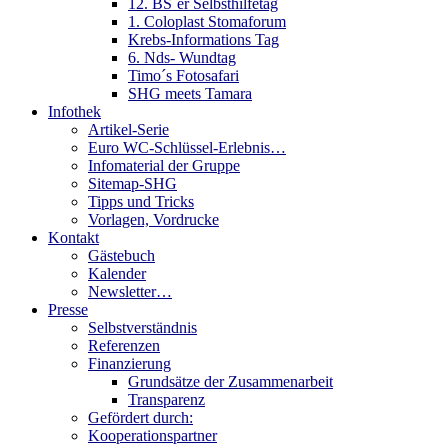
12. BS´er Selbsthilfetag
1. Coloplast Stomaforum
Krebs-Informations Tag
6. Nds- Wundtag
Timo´s Fotosafari
SHG meets Tamara
Infothek
Artikel-Serie
Euro WC-Schlüssel-Erlebnis…
Infomaterial der Gruppe
Sitemap-SHG
Tipps und Tricks
Vorlagen, Vordrucke
Kontakt
Gästebuch
Kalender
Newsletter…
Presse
Selbstverständnis
Referenzen
Finanzierung
Grundsätze der Zusammenarbeit
Transparenz
Gefördert durch:
Kooperationspartner