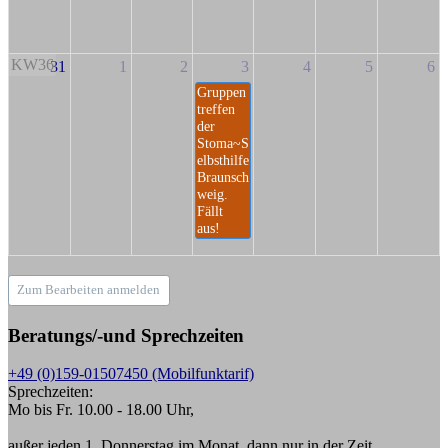
KW36
31
1
2
3
4
5
6
Gruppen
treffen
der
Stoma~S
elbsthilfe
Braunsch
weig.
Fällt
aus!
Zum Bearbeiten anmelden
Beratungs/-und Sprechzeiten
+49 (0)159-01507450 (Mobilfunktarif)
Sprechzeiten:
Mo bis Fr. 10.00 - 18.00 Uhr,
außer jeden 1. Donnerstag im Monat, dann nur in der Zeit