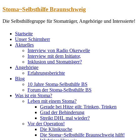
Zum
Stoma~Selbsthilfe Braunschweig
Inhalt
springen
Die Selbsthilfegruppe für Stomaträger, Angehörige und Interssierte!
Startseite
Unser Schirmherr
Aktuelles
Interview von Radio Okerwelle
Interview mit dem Initiator,
Inklusion und Stomaträger?
Angehörige
Erfahrungsberichte
Blog
10 Jahre Stoma-Selbsthilfe BS
Forum der Stoma-Selbsthilfe BS
Was ist ein Stoma?
Leben mit einem Stoma?
Gerade bei Hitze gilt: Trinken, Trinken
Grad der Behinderung
Streikt DHL mal wieder?
Vor der Operation!
Die Kliniksuche
Die Stoma~Selbsthilfe Braunschweig hilft!