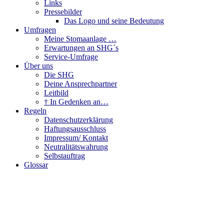
Links
Pressebilder
Das Logo und seine Bedeutung
Umfragen
Meine Stomaanlage …
Erwartungen an SHG´s
Service-Umfrage
Über uns
Die SHG
Deine Ansprechpartner
Leitbild
† In Gedenken an…
Regeln
Datenschutzerklärung
Haftungsausschluss
Impressum/ Kontakt
Neutralitätswahrung
Selbstauftrag
Glossar