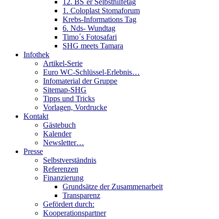
12. BS´er Selbsthilfetag
1. Coloplast Stomaforum
Krebs-Informations Tag
6. Nds- Wundtag
Timo´s Fotosafari
SHG meets Tamara
Infothek
Artikel-Serie
Euro WC-Schlüssel-Erlebnis…
Infomaterial der Gruppe
Sitemap-SHG
Tipps und Tricks
Vorlagen, Vordrucke
Kontakt
Gästebuch
Kalender
Newsletter…
Presse
Selbstverständnis
Referenzen
Finanzierung
Grundsätze der Zusammenarbeit
Transparenz
Gefördert durch:
Kooperationspartner