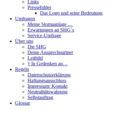
Links
Pressebilder
Das Logo und seine Bedeutung
Umfragen
Meine Stomaanlage …
Erwartungen an SHG´s
Service-Umfrage
Über uns
Die SHG
Deine Ansprechpartner
Leitbild
† In Gedenken an…
Regeln
Datenschutzerklärung
Haftungsausschluss
Impressum/ Kontakt
Neutralitätswahrung
Selbstauftrag
Glossar