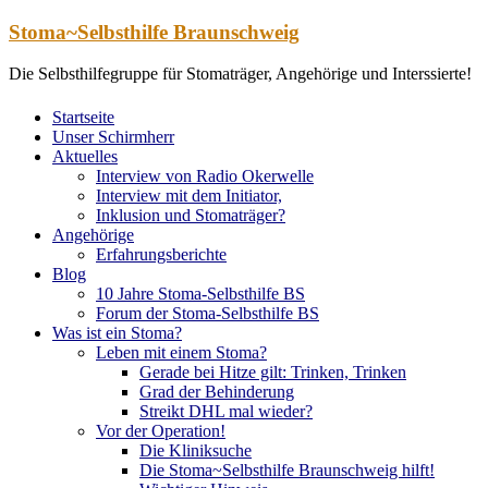
Zum
Stoma~Selbsthilfe Braunschweig
Inhalt
springen
Die Selbsthilfegruppe für Stomaträger, Angehörige und Interssierte!
Startseite
Unser Schirmherr
Aktuelles
Interview von Radio Okerwelle
Interview mit dem Initiator,
Inklusion und Stomaträger?
Angehörige
Erfahrungsberichte
Blog
10 Jahre Stoma-Selbsthilfe BS
Forum der Stoma-Selbsthilfe BS
Was ist ein Stoma?
Leben mit einem Stoma?
Gerade bei Hitze gilt: Trinken, Trinken
Grad der Behinderung
Streikt DHL mal wieder?
Vor der Operation!
Die Kliniksuche
Die Stoma~Selbsthilfe Braunschweig hilft!