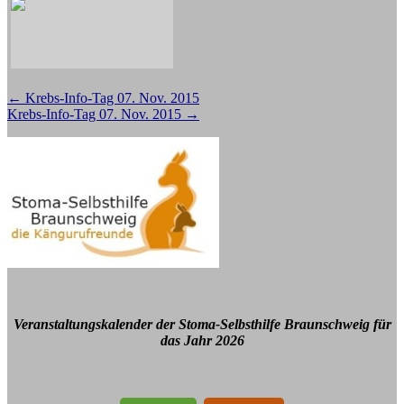
Beitragsnavigation
←
Krebs-Info-Tag 07. Nov. 2015
Krebs-Info-Tag 07. Nov. 2015
→
Veranstaltungskalender der Stoma-Selbsthilfe Braunschweig für
das Jahr 2026