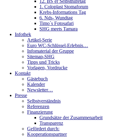
12. BS´er Selbsthilfetag
1. Coloplast Stomaforum
Krebs-Informations Tag
6. Nds- Wundtag
Timo´s Fotosafari
SHG meets Tamara
Infothek
Artikel-Serie
Euro WC-Schlüssel-Erlebnis…
Infomaterial der Gruppe
Sitemap-SHG
Tipps und Tricks
Vorlagen, Vordrucke
Kontakt
Gästebuch
Kalender
Newsletter…
Presse
Selbstverständnis
Referenzen
Finanzierung
Grundsätze der Zusammenarbeit
Transparenz
Gefördert durch:
Kooperationspartner