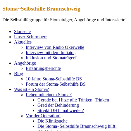
Zum
Stoma~Selbsthilfe Braunschweig
Inhalt
springen
Die Selbsthilfegruppe für Stomaträger, Angehörige und Interssierte!
Startseite
Unser Schirmherr
Aktuelles
Interview von Radio Okerwelle
Interview mit dem Initiator,
Inklusion und Stomaträger?
Angehörige
Erfahrungsberichte
Blog
10 Jahre Stoma-Selbsthilfe BS
Forum der Stoma-Selbsthilfe BS
Was ist ein Stoma?
Leben mit einem Stoma?
Gerade bei Hitze gilt: Trinken, Trinken
Grad der Behinderung
Streikt DHL mal wieder?
Vor der Operation!
Die Kliniksuche
Die Stoma~Selbsthilfe Braunschweig hilft!