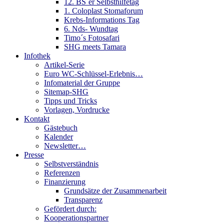
12. BS´er Selbsthilfetag
1. Coloplast Stomaforum
Krebs-Informations Tag
6. Nds- Wundtag
Timo´s Fotosafari
SHG meets Tamara
Infothek
Artikel-Serie
Euro WC-Schlüssel-Erlebnis…
Infomaterial der Gruppe
Sitemap-SHG
Tipps und Tricks
Vorlagen, Vordrucke
Kontakt
Gästebuch
Kalender
Newsletter…
Presse
Selbstverständnis
Referenzen
Finanzierung
Grundsätze der Zusammenarbeit
Transparenz
Gefördert durch:
Kooperationspartner