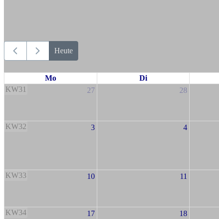
Heute
Mo
Di
KW31
27
28
KW32
3
4
KW33
10
11
KW34
17
18