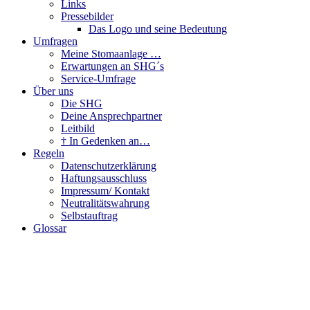
Links
Pressebilder
Das Logo und seine Bedeutung
Umfragen
Meine Stomaanlage …
Erwartungen an SHG´s
Service-Umfrage
Über uns
Die SHG
Deine Ansprechpartner
Leitbild
† In Gedenken an…
Regeln
Datenschutzerklärung
Haftungsausschluss
Impressum/ Kontakt
Neutralitätswahrung
Selbstauftrag
Glossar