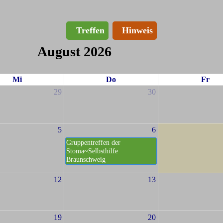
Treffen
Hinweis
August 2026
Mi
Do
Fr
29
30
5
6
Gruppentreffen der
Stoma~Selbsthilfe
Braunschweig
12
13
19
20