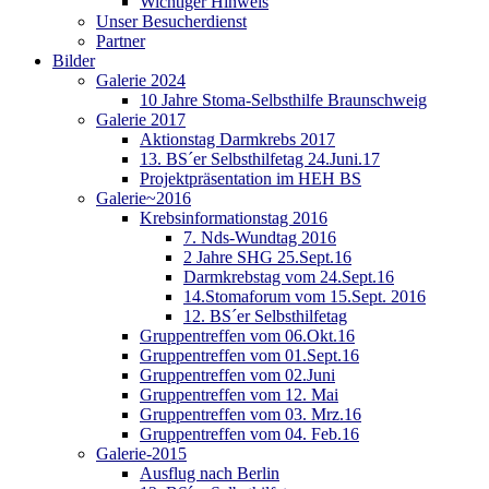
Wichtiger Hinweis
Unser Besucherdienst
Partner
Bilder
Galerie 2024
10 Jahre Stoma-Selbsthilfe Braunschweig
Galerie 2017
Aktionstag Darmkrebs 2017
13. BS´er Selbsthilfetag 24.Juni.17
Projektpräsentation im HEH BS
Galerie~2016
Krebsinformationstag 2016
7. Nds-Wundtag 2016
2 Jahre SHG 25.Sept.16
Darmkrebstag vom 24.Sept.16
14.Stomaforum vom 15.Sept. 2016
12. BS´er Selbsthilfetag
Gruppentreffen vom 06.Okt.16
Gruppentreffen vom 01.Sept.16
Gruppentreffen vom 02.Juni
Gruppentreffen vom 12. Mai
Gruppentreffen vom 03. Mrz.16
Gruppentreffen vom 04. Feb.16
Galerie-2015
Ausflug nach Berlin