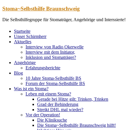
Zum
Stoma~Selbsthilfe Braunschweig
Inhalt
springen
Die Selbsthilfegruppe für Stomaträger, Angehörige und Interssierte!
Startseite
Unser Schirmherr
Aktuelles
Interview von Radio Okerwelle
Interview mit dem Initiator,
Inklusion und Stomaträger?
Angehörige
Erfahrungsberichte
Blog
10 Jahre Stoma-Selbsthilfe BS
Forum der Stoma-Selbsthilfe BS
Was ist ein Stoma?
Leben mit einem Stoma?
Gerade bei Hitze gilt: Trinken, Trinken
Grad der Behinderung
Streikt DHL mal wieder?
Vor der Operation!
Die Kliniksuche
Die Stoma~Selbsthilfe Braunschweig hilft!