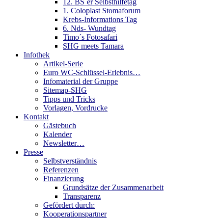
12. BS´er Selbsthilfetag
1. Coloplast Stomaforum
Krebs-Informations Tag
6. Nds- Wundtag
Timo´s Fotosafari
SHG meets Tamara
Infothek
Artikel-Serie
Euro WC-Schlüssel-Erlebnis…
Infomaterial der Gruppe
Sitemap-SHG
Tipps und Tricks
Vorlagen, Vordrucke
Kontakt
Gästebuch
Kalender
Newsletter…
Presse
Selbstverständnis
Referenzen
Finanzierung
Grundsätze der Zusammenarbeit
Transparenz
Gefördert durch:
Kooperationspartner