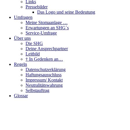
Links
Pressebilder
Das Logo und seine Bedeutung
Umfragen
Meine Stomaanlage …
Erwartungen an SHG´s
Service-Umfrage
Über uns
Die SHG
Deine Ansprechpartner
Leitbild
† In Gedenken an…
Regeln
Datenschutzerklärung
Haftungsausschluss
Impressum/ Kontakt
Neutralitätswahrung
Selbstauftrag
Glossar