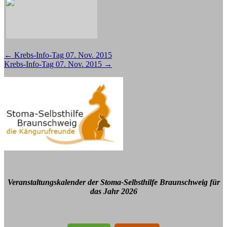
Beitragsnavigation
←
Krebs-Info-Tag 07. Nov. 2015
Krebs-Info-Tag 07. Nov. 2015
→
Veranstaltungskalender der Stoma-Selbsthilfe Braunschweig für
das Jahr 2026