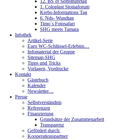
12. BS´er Selbsthilfetag
1. Coloplast Stomaforum
Krebs-Informations Tag
6. Nds- Wundtag
Timo´s Fotosafari
SHG meets Tamara
Infothek
Artikel-Serie
Euro WC-Schlüssel-Erlebnis…
Infomaterial der Gruppe
Sitemap-SHG
Tipps und Tricks
Vorlagen, Vordrucke
Kontakt
Gästebuch
Kalender
Newsletter…
Presse
Selbstverständnis
Referenzen
Finanzierung
Grundsätze der Zusammenarbeit
Transparenz
Gefördert durch:
Kooperationspartner