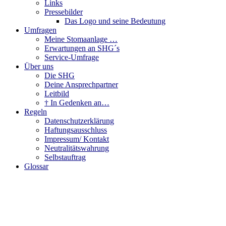
Links
Pressebilder
Das Logo und seine Bedeutung
Umfragen
Meine Stomaanlage …
Erwartungen an SHG´s
Service-Umfrage
Über uns
Die SHG
Deine Ansprechpartner
Leitbild
† In Gedenken an…
Regeln
Datenschutzerklärung
Haftungsausschluss
Impressum/ Kontakt
Neutralitätswahrung
Selbstauftrag
Glossar