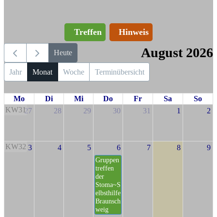
Treffen
Hinweis
August 2026
Heute
Jahr
Monat
Woche
Terminübersicht
Mo
Di
Mi
Do
Fr
Sa
So
KW31
27
28
29
30
31
1
2
KW32
3
4
5
6
7
8
9
Gruppen
treffen
der
Stoma~S
elbsthilfe
Braunsch
weig