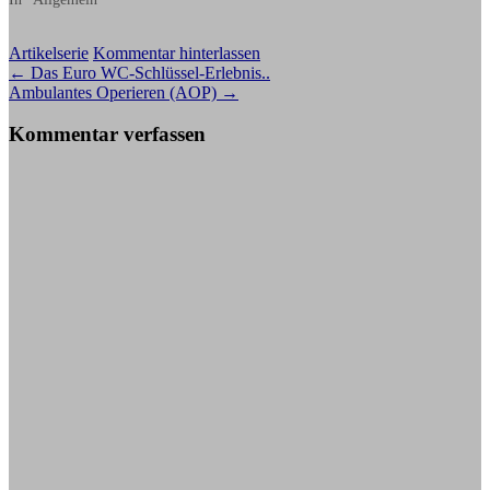
Artikelserie
Kommentar hinterlassen
Beitragsnavigation
←
Das Euro WC-Schlüssel-Erlebnis..
Ambulantes Operieren (AOP)
→
Kommentar verfassen