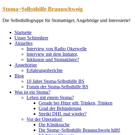
Zum
Stoma~Selbsthilfe Braunschweig
Inhalt
springen
Die Selbsthilfegruppe für Stomaträger, Angehörige und Interssierte!
Startseite
Unser Schirmherr
Aktuelles
Interview von Radio Okerwelle
Interview mit dem Initiator,
Inklusion und Stomaträger?
Angehörige
Erfahrungsberichte
Blog
10 Jahre Stoma-Selbsthilfe BS
Forum der Stoma-Selbsthilfe BS
Was ist ein Stoma?
Leben mit einem Stoma?
Gerade bei Hitze gilt: Trinken, Trinken
Grad der Behinderung
Streikt DHL mal wieder?
Vor der Operation!
Die Kliniksuche
Die Stoma~Selbsthilfe Braunschweig hilft!