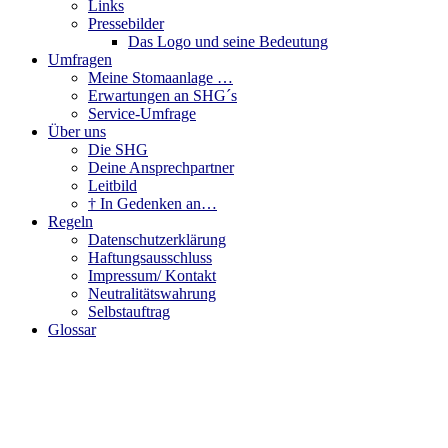
Links
Pressebilder
Das Logo und seine Bedeutung
Umfragen
Meine Stomaanlage …
Erwartungen an SHG´s
Service-Umfrage
Über uns
Die SHG
Deine Ansprechpartner
Leitbild
† In Gedenken an…
Regeln
Datenschutzerklärung
Haftungsausschluss
Impressum/ Kontakt
Neutralitätswahrung
Selbstauftrag
Glossar