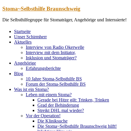
Zum
Stoma~Selbsthilfe Braunschweig
Inhalt
springen
Die Selbsthilfegruppe für Stomaträger, Angehörige und Interssierte!
Startseite
Unser Schirmherr
Aktuelles
Interview von Radio Okerwelle
Interview mit dem Initiator,
Inklusion und Stomaträger?
Angehörige
Erfahrungsberichte
Blog
10 Jahre Stoma-Selbsthilfe BS
Forum der Stoma-Selbsthilfe BS
Was ist ein Stoma?
Leben mit einem Stoma?
Gerade bei Hitze gilt: Trinken, Trinken
Grad der Behinderung
Streikt DHL mal wieder?
Vor der Operation!
Die Kliniksuche
Die Stoma~Selbsthilfe Braunschweig hilft!