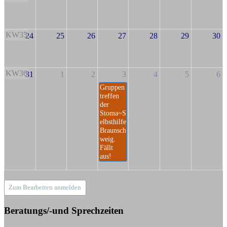
KW35
24
25
26
27
28
29
30
KW36
31
1
2
3
4
5
6
Gruppen
treffen
der
Stoma~S
elbsthilfe
Braunsch
weig.
Fällt
aus!
Zum Bearbeiten anmelden
Beratungs/-und Sprechzeiten