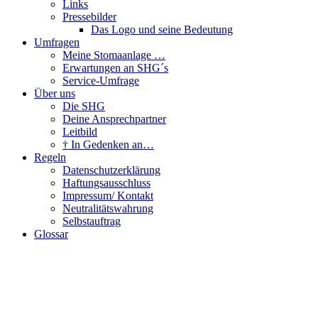
Links
Pressebilder
Das Logo und seine Bedeutung
Umfragen
Meine Stomaanlage …
Erwartungen an SHG´s
Service-Umfrage
Über uns
Die SHG
Deine Ansprechpartner
Leitbild
† In Gedenken an…
Regeln
Datenschutzerklärung
Haftungsausschluss
Impressum/ Kontakt
Neutralitätswahrung
Selbstauftrag
Glossar