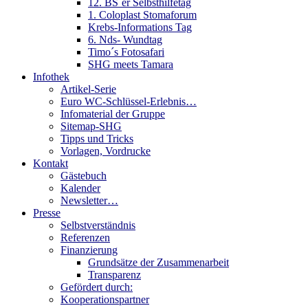
12. BS´er Selbsthilfetag
1. Coloplast Stomaforum
Krebs-Informations Tag
6. Nds- Wundtag
Timo´s Fotosafari
SHG meets Tamara
Infothek
Artikel-Serie
Euro WC-Schlüssel-Erlebnis…
Infomaterial der Gruppe
Sitemap-SHG
Tipps und Tricks
Vorlagen, Vordrucke
Kontakt
Gästebuch
Kalender
Newsletter…
Presse
Selbstverständnis
Referenzen
Finanzierung
Grundsätze der Zusammenarbeit
Transparenz
Gefördert durch:
Kooperationspartner