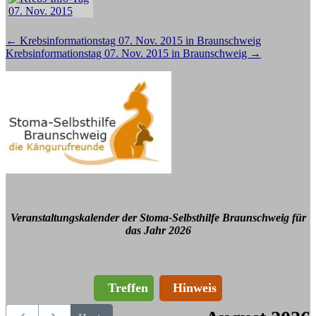
Beitragsnavigation
←
Krebsinformationstag 07. Nov. 2015 in Braunschweig
Krebsinformationstag 07. Nov. 2015 in Braunschweig
→
Veranstaltungskalender der Stoma-Selbsthilfe Braunschweig für
das Jahr 2026
Treffen
Hinweis