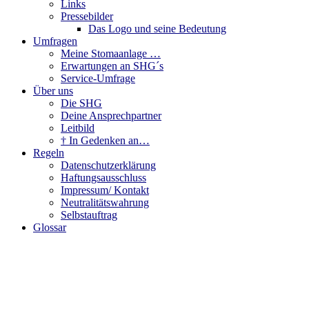
Links
Pressebilder
Das Logo und seine Bedeutung
Umfragen
Meine Stomaanlage …
Erwartungen an SHG´s
Service-Umfrage
Über uns
Die SHG
Deine Ansprechpartner
Leitbild
† In Gedenken an…
Regeln
Datenschutzerklärung
Haftungsausschluss
Impressum/ Kontakt
Neutralitätswahrung
Selbstauftrag
Glossar