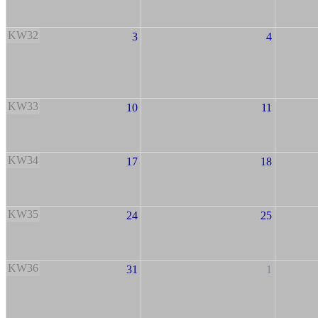
KW32
3
4
KW33
10
11
KW34
17
18
KW35
24
25
KW36
31
1