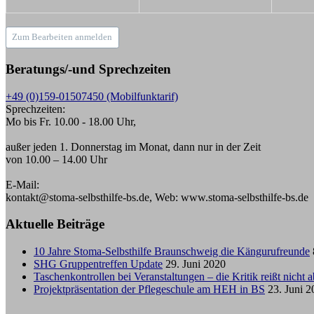
Zum Bearbeiten anmelden
Beratungs/-und Sprechzeiten
+49 (0)159-01507450 (Mobilfunktarif)
Sprechzeiten:
Mo bis Fr. 10.00 - 18.00 Uhr,
außer jeden 1. Donnerstag im Monat, dann nur in der Zeit
von 10.00 – 14.00 Uhr
E-Mail:
kontakt@stoma-selbsthilfe-bs.de, Web: www.stoma-selbsthilfe-bs.de
Aktuelle Beiträge
10 Jahre Stoma-Selbsthilfe Braunschweig die Kängurufreunde
SHG Gruppentreffen Update
29. Juni 2020
Taschenkontrollen bei Veranstaltungen – die Kritik reißt nicht a
Projektpräsentation der Pflegeschule am HEH in BS
23. Juni 