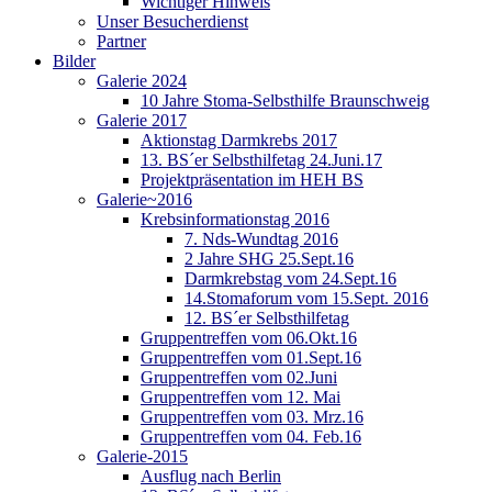
Wichtiger Hinweis
Unser Besucherdienst
Partner
Bilder
Galerie 2024
10 Jahre Stoma-Selbsthilfe Braunschweig
Galerie 2017
Aktionstag Darmkrebs 2017
13. BS´er Selbsthilfetag 24.Juni.17
Projektpräsentation im HEH BS
Galerie~2016
Krebsinformationstag 2016
7. Nds-Wundtag 2016
2 Jahre SHG 25.Sept.16
Darmkrebstag vom 24.Sept.16
14.Stomaforum vom 15.Sept. 2016
12. BS´er Selbsthilfetag
Gruppentreffen vom 06.Okt.16
Gruppentreffen vom 01.Sept.16
Gruppentreffen vom 02.Juni
Gruppentreffen vom 12. Mai
Gruppentreffen vom 03. Mrz.16
Gruppentreffen vom 04. Feb.16
Galerie-2015
Ausflug nach Berlin