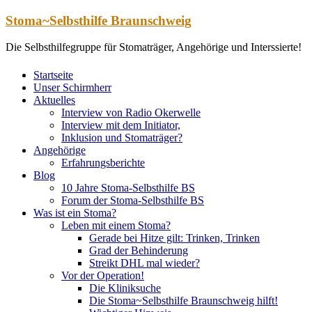
Zum
Stoma~Selbsthilfe Braunschweig
Inhalt
springen
Die Selbsthilfegruppe für Stomaträger, Angehörige und Interssierte!
Startseite
Unser Schirmherr
Aktuelles
Interview von Radio Okerwelle
Interview mit dem Initiator,
Inklusion und Stomaträger?
Angehörige
Erfahrungsberichte
Blog
10 Jahre Stoma-Selbsthilfe BS
Forum der Stoma-Selbsthilfe BS
Was ist ein Stoma?
Leben mit einem Stoma?
Gerade bei Hitze gilt: Trinken, Trinken
Grad der Behinderung
Streikt DHL mal wieder?
Vor der Operation!
Die Kliniksuche
Die Stoma~Selbsthilfe Braunschweig hilft!