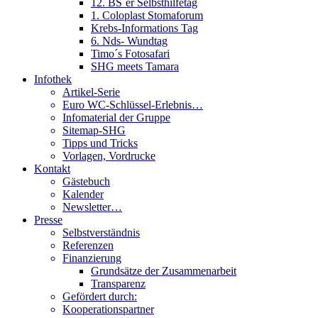
12. BS´er Selbsthilfetag
1. Coloplast Stomaforum
Krebs-Informations Tag
6. Nds- Wundtag
Timo´s Fotosafari
SHG meets Tamara
Infothek
Artikel-Serie
Euro WC-Schlüssel-Erlebnis…
Infomaterial der Gruppe
Sitemap-SHG
Tipps und Tricks
Vorlagen, Vordrucke
Kontakt
Gästebuch
Kalender
Newsletter…
Presse
Selbstverständnis
Referenzen
Finanzierung
Grundsätze der Zusammenarbeit
Transparenz
Gefördert durch:
Kooperationspartner