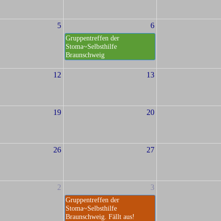
5
6
Gruppentreffen der
Stoma~Selbsthilfe
Braunschweig
12
13
19
20
26
27
2
3
Gruppentreffen der
Stoma~Selbsthilfe
Braunschweig. Fällt aus!