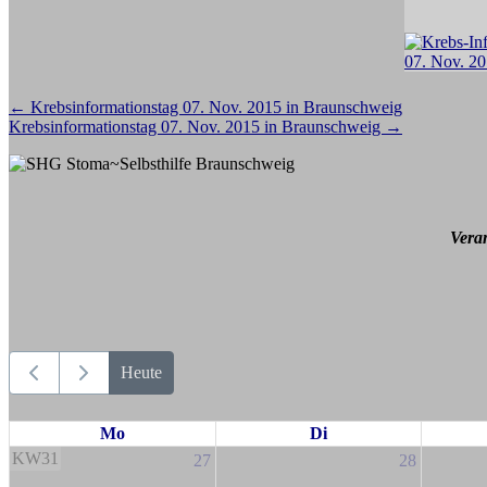
Beitragsnavigation
←
Krebsinformationstag 07. Nov. 2015 in Braunschweig
Krebsinformationstag 07. Nov. 2015 in Braunschweig
→
Vera
Heute
Mo
Di
KW31
27
28