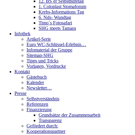
12. BS´er Selbsthilfetag
1. Coloplast Stomaforum
Krebs-Informations Tag
6. Nds- Wundtag
Timo´s Fotosafari
SHG meets Tamara
Infothek
Artikel-Serie
Euro WC-Schlüssel-Erlebnis…
Infomaterial der Gruppe
Sitemap-SHG
Tipps und Tricks
Vorlagen, Vordrucke
Kontakt
Gästebuch
Kalender
Newsletter…
Presse
Selbstverständnis
Referenzen
Finanzierung
Grundsätze der Zusammenarbeit
Transparenz
Gefördert durch:
Kooperationspartner