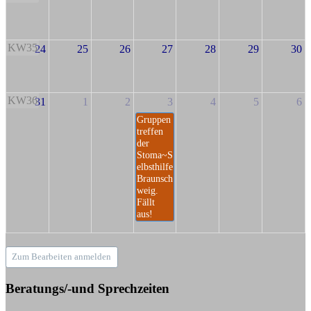
KW35
24
25
26
27
28
29
30
KW36
31
1
2
3
4
5
6
Gruppen
treffen
der
Stoma~S
elbsthilfe
Braunsch
weig.
Fällt
aus!
Zum Bearbeiten anmelden
Beratungs/-und Sprechzeiten