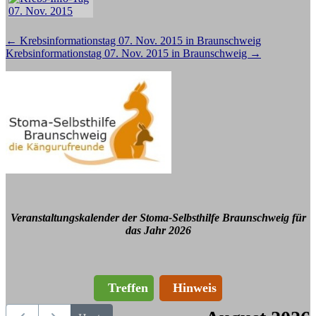
Beitragsnavigation
←
Krebsinformationstag 07. Nov. 2015 in Braunschweig
Krebsinformationstag 07. Nov. 2015 in Braunschweig
→
Veranstaltungskalender der Stoma-Selbsthilfe Braunschweig für
das Jahr 2026
Treffen
Hinweis