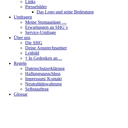
Links
Pressebilder
Das Logo und seine Bedeutung
Umfragen
Meine Stomaanlage …
Erwartungen an SHG´s
Service-Umfrage
Über uns
Die SHG
Deine Ansprechpartner
Leitbild
† In Gedenken an…
Regeln
Datenschutzerklärung
Haftungsausschluss
Impressum/ Kontakt
Neutralitätswahrung
Selbstauftrag
Glossar