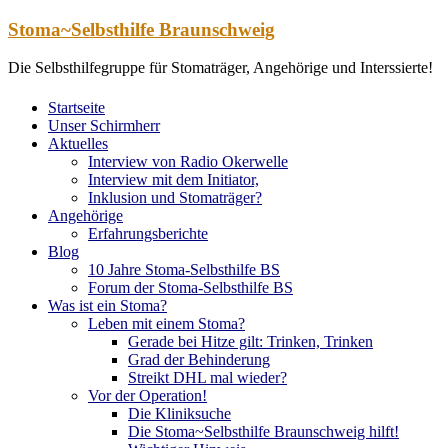
Zum
Stoma~Selbsthilfe Braunschweig
Inhalt
springen
Die Selbsthilfegruppe für Stomaträger, Angehörige und Interssierte!
Startseite
Unser Schirmherr
Aktuelles
Interview von Radio Okerwelle
Interview mit dem Initiator,
Inklusion und Stomaträger?
Angehörige
Erfahrungsberichte
Blog
10 Jahre Stoma-Selbsthilfe BS
Forum der Stoma-Selbsthilfe BS
Was ist ein Stoma?
Leben mit einem Stoma?
Gerade bei Hitze gilt: Trinken, Trinken
Grad der Behinderung
Streikt DHL mal wieder?
Vor der Operation!
Die Kliniksuche
Die Stoma~Selbsthilfe Braunschweig hilft!