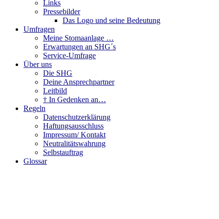
Links
Pressebilder
Das Logo und seine Bedeutung
Umfragen
Meine Stomaanlage …
Erwartungen an SHG´s
Service-Umfrage
Über uns
Die SHG
Deine Ansprechpartner
Leitbild
† In Gedenken an…
Regeln
Datenschutzerklärung
Haftungsausschluss
Impressum/ Kontakt
Neutralitätswahrung
Selbstauftrag
Glossar