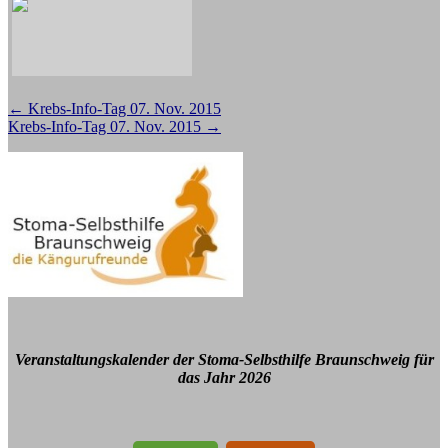
Beitragsnavigation
←
Krebs-Info-Tag 07. Nov. 2015
Krebs-Info-Tag 07. Nov. 2015
→
Veranstaltungskalender der Stoma-Selbsthilfe Braunschweig für
das Jahr 2026