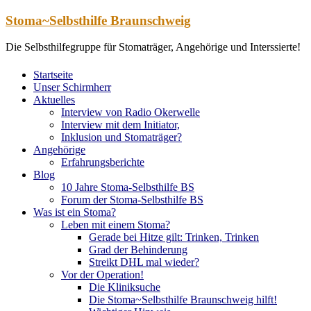
Zum
Stoma~Selbsthilfe Braunschweig
Inhalt
springen
Die Selbsthilfegruppe für Stomaträger, Angehörige und Interssierte!
Startseite
Unser Schirmherr
Aktuelles
Interview von Radio Okerwelle
Interview mit dem Initiator,
Inklusion und Stomaträger?
Angehörige
Erfahrungsberichte
Blog
10 Jahre Stoma-Selbsthilfe BS
Forum der Stoma-Selbsthilfe BS
Was ist ein Stoma?
Leben mit einem Stoma?
Gerade bei Hitze gilt: Trinken, Trinken
Grad der Behinderung
Streikt DHL mal wieder?
Vor der Operation!
Die Kliniksuche
Die Stoma~Selbsthilfe Braunschweig hilft!