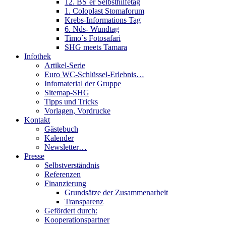
12. BS´er Selbsthilfetag
1. Coloplast Stomaforum
Krebs-Informations Tag
6. Nds- Wundtag
Timo´s Fotosafari
SHG meets Tamara
Infothek
Artikel-Serie
Euro WC-Schlüssel-Erlebnis…
Infomaterial der Gruppe
Sitemap-SHG
Tipps und Tricks
Vorlagen, Vordrucke
Kontakt
Gästebuch
Kalender
Newsletter…
Presse
Selbstverständnis
Referenzen
Finanzierung
Grundsätze der Zusammenarbeit
Transparenz
Gefördert durch:
Kooperationspartner