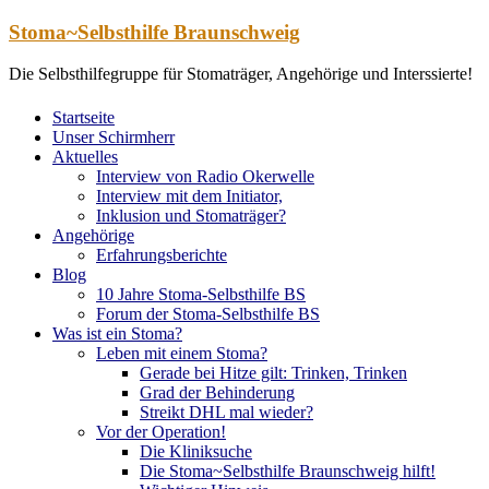
Zum
Stoma~Selbsthilfe Braunschweig
Inhalt
springen
Die Selbsthilfegruppe für Stomaträger, Angehörige und Interssierte!
Startseite
Unser Schirmherr
Aktuelles
Interview von Radio Okerwelle
Interview mit dem Initiator,
Inklusion und Stomaträger?
Angehörige
Erfahrungsberichte
Blog
10 Jahre Stoma-Selbsthilfe BS
Forum der Stoma-Selbsthilfe BS
Was ist ein Stoma?
Leben mit einem Stoma?
Gerade bei Hitze gilt: Trinken, Trinken
Grad der Behinderung
Streikt DHL mal wieder?
Vor der Operation!
Die Kliniksuche
Die Stoma~Selbsthilfe Braunschweig hilft!