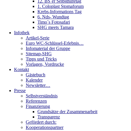
12. BS´er Selbsthilfetag
1. Coloplast Stomaforum
Krebs-Informations Tag
6. Nds- Wundtag
Timo´s Fotosafari
SHG meets Tamara
Infothek
Artikel-Serie
Euro WC-Schlüssel-Erlebnis…
Infomaterial der Gruppe
Sitemap-SHG
Tipps und Tricks
Vorlagen, Vordrucke
Kontakt
Gästebuch
Kalender
Newsletter…
Presse
Selbstverständnis
Referenzen
Finanzierung
Grundsätze der Zusammenarbeit
Transparenz
Gefördert durch:
Kooperationspartner