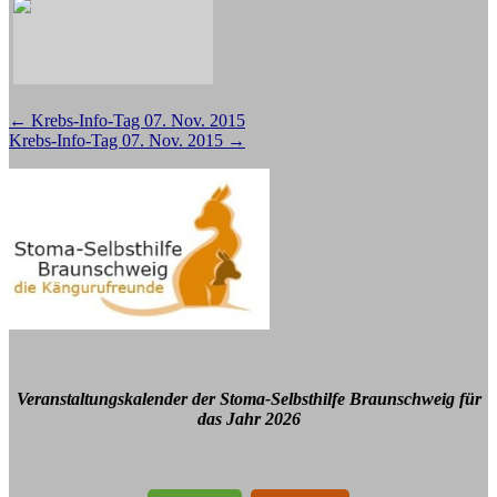
Beitragsnavigation
←
Krebs-Info-Tag 07. Nov. 2015
Krebs-Info-Tag 07. Nov. 2015
→
Veranstaltungskalender der Stoma-Selbsthilfe Braunschweig für
das Jahr 2026