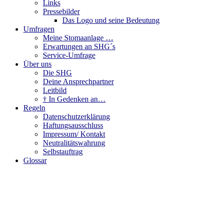
Links
Pressebilder
Das Logo und seine Bedeutung
Umfragen
Meine Stomaanlage …
Erwartungen an SHG´s
Service-Umfrage
Über uns
Die SHG
Deine Ansprechpartner
Leitbild
† In Gedenken an…
Regeln
Datenschutzerklärung
Haftungsausschluss
Impressum/ Kontakt
Neutralitätswahrung
Selbstauftrag
Glossar