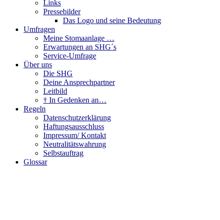
Links
Pressebilder
Das Logo und seine Bedeutung
Umfragen
Meine Stomaanlage …
Erwartungen an SHG´s
Service-Umfrage
Über uns
Die SHG
Deine Ansprechpartner
Leitbild
† In Gedenken an…
Regeln
Datenschutzerklärung
Haftungsausschluss
Impressum/ Kontakt
Neutralitätswahrung
Selbstauftrag
Glossar