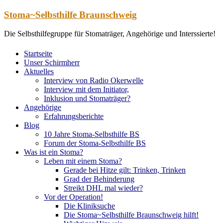
Zum
Stoma~Selbsthilfe Braunschweig
Inhalt
springen
Die Selbsthilfegruppe für Stomaträger, Angehörige und Interssierte!
Startseite
Unser Schirmherr
Aktuelles
Interview von Radio Okerwelle
Interview mit dem Initiator,
Inklusion und Stomaträger?
Angehörige
Erfahrungsberichte
Blog
10 Jahre Stoma-Selbsthilfe BS
Forum der Stoma-Selbsthilfe BS
Was ist ein Stoma?
Leben mit einem Stoma?
Gerade bei Hitze gilt: Trinken, Trinken
Grad der Behinderung
Streikt DHL mal wieder?
Vor der Operation!
Die Kliniksuche
Die Stoma~Selbsthilfe Braunschweig hilft!