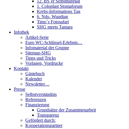
12. BS´er Selbsthilfetag
1. Coloplast Stomaforum
Krebs-Informations Tag
6. Nds- Wundtag
Timo´s Fotosafari
SHG meets Tamara
Infothek
Artikel-Serie
Euro WC-Schlüssel-Erlebnis…
Infomaterial der Gruppe
Sitemap-SHG
Tipps und Tricks
Vorlagen, Vordrucke
Kontakt
Gästebuch
Kalender
Newsletter…
Presse
Selbstverständnis
Referenzen
Finanzierung
Grundsätze der Zusammenarbeit
Transparenz
Gefördert durch:
Kooperationspartner