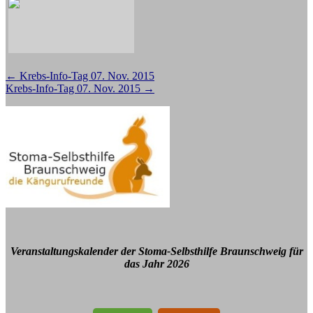
Beitragsnavigation
←
Krebs-Info-Tag 07. Nov. 2015
Krebs-Info-Tag 07. Nov. 2015
→
Veranstaltungskalender der Stoma-Selbsthilfe Braunschweig für
das Jahr 2026