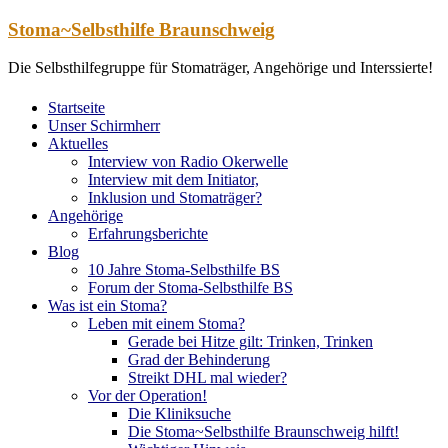
Zum
Stoma~Selbsthilfe Braunschweig
Inhalt
springen
Die Selbsthilfegruppe für Stomaträger, Angehörige und Interssierte!
Startseite
Unser Schirmherr
Aktuelles
Interview von Radio Okerwelle
Interview mit dem Initiator,
Inklusion und Stomaträger?
Angehörige
Erfahrungsberichte
Blog
10 Jahre Stoma-Selbsthilfe BS
Forum der Stoma-Selbsthilfe BS
Was ist ein Stoma?
Leben mit einem Stoma?
Gerade bei Hitze gilt: Trinken, Trinken
Grad der Behinderung
Streikt DHL mal wieder?
Vor der Operation!
Die Kliniksuche
Die Stoma~Selbsthilfe Braunschweig hilft!