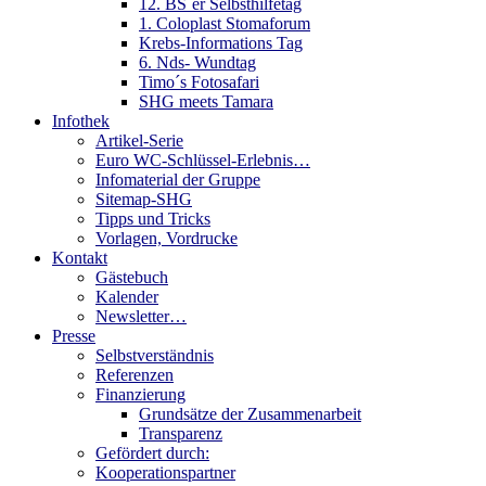
12. BS´er Selbsthilfetag
1. Coloplast Stomaforum
Krebs-Informations Tag
6. Nds- Wundtag
Timo´s Fotosafari
SHG meets Tamara
Infothek
Artikel-Serie
Euro WC-Schlüssel-Erlebnis…
Infomaterial der Gruppe
Sitemap-SHG
Tipps und Tricks
Vorlagen, Vordrucke
Kontakt
Gästebuch
Kalender
Newsletter…
Presse
Selbstverständnis
Referenzen
Finanzierung
Grundsätze der Zusammenarbeit
Transparenz
Gefördert durch:
Kooperationspartner