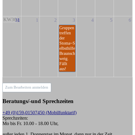
KW36
31
1
2
3
4
5
6
Gruppen
treffen
der
Stoma~S
elbsthilfe
Braunsch
weig.
Fällt
aus!
Zum Bearbeiten anmelden
Beratungs/-und Sprechzeiten
+49 (0)159-01507450 (Mobilfunktarif)
Sprechzeiten:
Mo bis Fr. 10.00 - 18.00 Uhr,
außer jeden 1. Donnerstag im Monat, dann nur in der Zeit