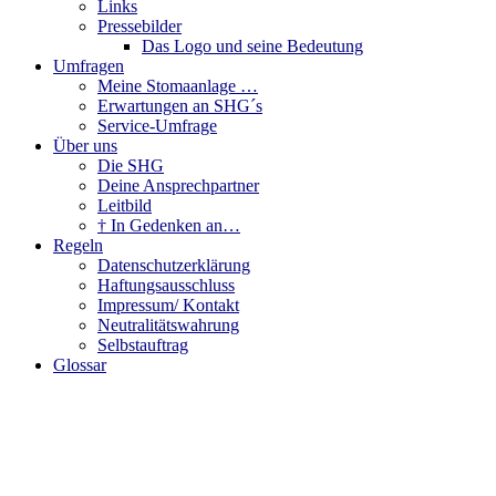
Links
Pressebilder
Das Logo und seine Bedeutung
Umfragen
Meine Stomaanlage …
Erwartungen an SHG´s
Service-Umfrage
Über uns
Die SHG
Deine Ansprechpartner
Leitbild
† In Gedenken an…
Regeln
Datenschutzerklärung
Haftungsausschluss
Impressum/ Kontakt
Neutralitätswahrung
Selbstauftrag
Glossar