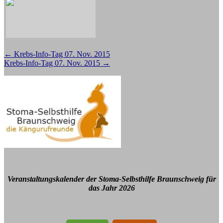
Beitragsnavigation
←
Krebs-Info-Tag 07. Nov. 2015
Krebs-Info-Tag 07. Nov. 2015
→
Veranstaltungskalender der Stoma-Selbsthilfe Braunschweig für
das Jahr 2026