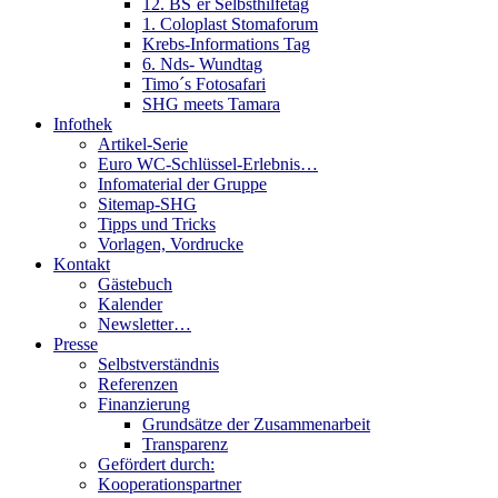
12. BS´er Selbsthilfetag
1. Coloplast Stomaforum
Krebs-Informations Tag
6. Nds- Wundtag
Timo´s Fotosafari
SHG meets Tamara
Infothek
Artikel-Serie
Euro WC-Schlüssel-Erlebnis…
Infomaterial der Gruppe
Sitemap-SHG
Tipps und Tricks
Vorlagen, Vordrucke
Kontakt
Gästebuch
Kalender
Newsletter…
Presse
Selbstverständnis
Referenzen
Finanzierung
Grundsätze der Zusammenarbeit
Transparenz
Gefördert durch:
Kooperationspartner