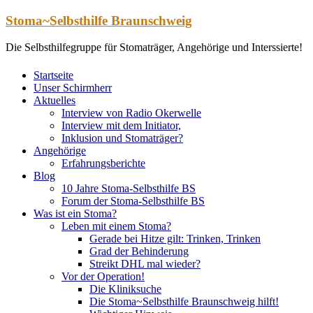
Zum
Stoma~Selbsthilfe Braunschweig
Inhalt
springen
Die Selbsthilfegruppe für Stomaträger, Angehörige und Interssierte!
Startseite
Unser Schirmherr
Aktuelles
Interview von Radio Okerwelle
Interview mit dem Initiator,
Inklusion und Stomaträger?
Angehörige
Erfahrungsberichte
Blog
10 Jahre Stoma-Selbsthilfe BS
Forum der Stoma-Selbsthilfe BS
Was ist ein Stoma?
Leben mit einem Stoma?
Gerade bei Hitze gilt: Trinken, Trinken
Grad der Behinderung
Streikt DHL mal wieder?
Vor der Operation!
Die Kliniksuche
Die Stoma~Selbsthilfe Braunschweig hilft!