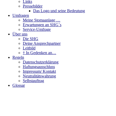
Links
Pressebilder
Das Logo und seine Bedeutung
Umfragen
Meine Stomaanlage …
Erwartungen an SHG´s
Service-Umfrage
Über uns
Die SHG
Deine Ansprechpartner
Leitbild
† In Gedenken an…
Regeln
Datenschutzerklärung
Haftungsausschluss
Impressum/ Kontakt
Neutralitätswahrung
Selbstauftrag
Glossar