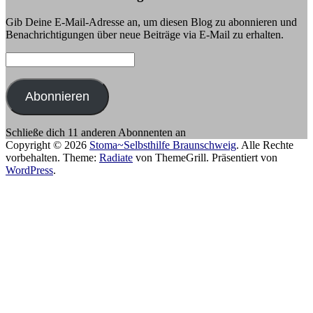
Gib Deine E-Mail-Adresse an, um diesen Blog zu abonnieren und
Benachrichtigungen über neue Beiträge via E-Mail zu erhalten.
E-
Mail-
Adresse:
Abonnieren
Schließe dich 11 anderen Abonnenten an
Copyright © 2026
Stoma~Selbsthilfe Braunschweig
. Alle Rechte
vorbehalten. Theme:
Radiate
von ThemeGrill. Präsentiert von
WordPress
.