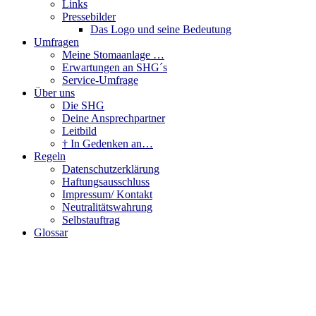
Links
Pressebilder
Das Logo und seine Bedeutung
Umfragen
Meine Stomaanlage …
Erwartungen an SHG´s
Service-Umfrage
Über uns
Die SHG
Deine Ansprechpartner
Leitbild
† In Gedenken an…
Regeln
Datenschutzerklärung
Haftungsausschluss
Impressum/ Kontakt
Neutralitätswahrung
Selbstauftrag
Glossar