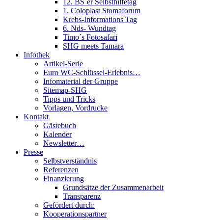
12. BS´er Selbsthilfetag
1. Coloplast Stomaforum
Krebs-Informations Tag
6. Nds- Wundtag
Timo´s Fotosafari
SHG meets Tamara
Infothek
Artikel-Serie
Euro WC-Schlüssel-Erlebnis…
Infomaterial der Gruppe
Sitemap-SHG
Tipps und Tricks
Vorlagen, Vordrucke
Kontakt
Gästebuch
Kalender
Newsletter…
Presse
Selbstverständnis
Referenzen
Finanzierung
Grundsätze der Zusammenarbeit
Transparenz
Gefördert durch:
Kooperationspartner