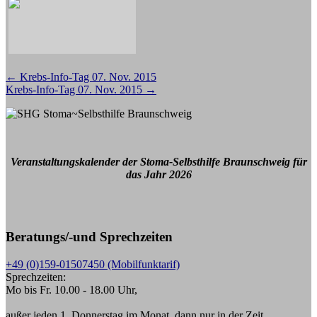
Beitragsnavigation
←
Krebs-Info-Tag 07. Nov. 2015
Krebs-Info-Tag 07. Nov. 2015
→
Veranstaltungskalender der Stoma-Selbsthilfe Braunschweig für
das Jahr 2026
Beratungs/-und Sprechzeiten
+49 (0)159-01507450 (Mobilfunktarif)
Sprechzeiten:
Mo bis Fr. 10.00 - 18.00 Uhr,
außer jeden 1. Donnerstag im Monat, dann nur in der Zeit