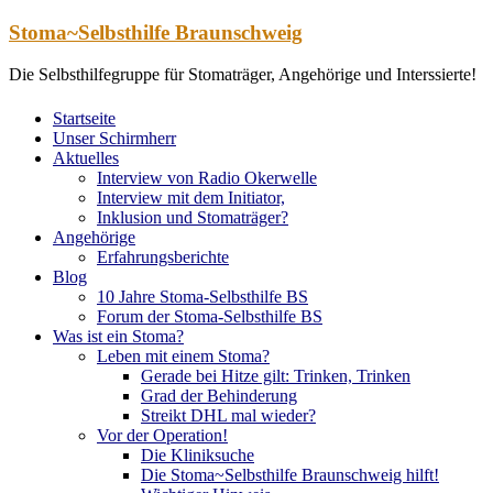
Zum
Stoma~Selbsthilfe Braunschweig
Inhalt
springen
Die Selbsthilfegruppe für Stomaträger, Angehörige und Interssierte!
Startseite
Unser Schirmherr
Aktuelles
Interview von Radio Okerwelle
Interview mit dem Initiator,
Inklusion und Stomaträger?
Angehörige
Erfahrungsberichte
Blog
10 Jahre Stoma-Selbsthilfe BS
Forum der Stoma-Selbsthilfe BS
Was ist ein Stoma?
Leben mit einem Stoma?
Gerade bei Hitze gilt: Trinken, Trinken
Grad der Behinderung
Streikt DHL mal wieder?
Vor der Operation!
Die Kliniksuche
Die Stoma~Selbsthilfe Braunschweig hilft!