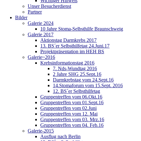
Wichtiger Hinweis
Unser Besucherdienst
Partner
Bilder
Galerie 2024
10 Jahre Stoma-Selbsthilfe Braunschweig
Galerie 2017
Aktionstag Darmkrebs 2017
13. BS´er Selbsthilfetag 24.Juni.17
Projektpräsentation im HEH BS
Galerie~2016
Krebsinformationstag 2016
7. Nds-Wundtag 2016
2 Jahre SHG 25.Sept.16
Darmkrebstag vom 24.Sept.16
14.Stomaforum vom 15.Sept. 2016
12. BS´er Selbsthilfetag
Gruppentreffen vom 06.Okt.16
Gruppentreffen vom 01.Sept.16
Gruppentreffen vom 02.Juni
Gruppentreffen vom 12. Mai
Gruppentreffen vom 03. Mrz.16
Gruppentreffen vom 04. Feb.16
Galerie-2015
Ausflug nach Berlin