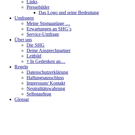
Links
Pressebilder
Das Logo und seine Bedeutung
Umfragen
Meine Stomaanlage …
Erwartungen an SHG´s
Service-Umfrage
Über uns
Die SHG
Deine Ansprechpartner
Leitbild
† In Gedenken an…
Regeln
Datenschutzerklärung
Haftungsausschluss
Impressum/ Kontakt
Neutralitätswahrung
Selbstauftrag
Glossar