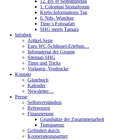
12. BS´er Selbsthilfetag
1. Coloplast Stomaforum
Krebs-Informations Tag
6. Nds- Wundtag
Timo´s Fotosafari
SHG meets Tamara
Infothek
Artikel-Serie
Euro WC-Schlüssel-Erlebnis…
Infomaterial der Gruppe
Sitemap-SHG
Tipps und Tricks
Vorlagen, Vordrucke
Kontakt
Gästebuch
Kalender
Newsletter…
Presse
Selbstverständnis
Referenzen
Finanzierung
Grundsätze der Zusammenarbeit
Transparenz
Gefördert durch:
Kooperationspartner