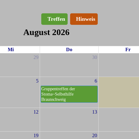
Treffen
Hinweis
August 2026
Mi
Do
Fr
29
30
5
6
Gruppentreffen der
Stoma~Selbsthilfe
Braunschweig
12
13
19
20