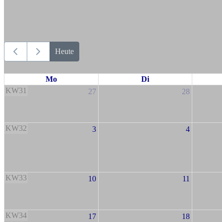
Heute
Mo
Di
KW31
27
28
KW32
3
4
KW33
10
11
KW34
17
18