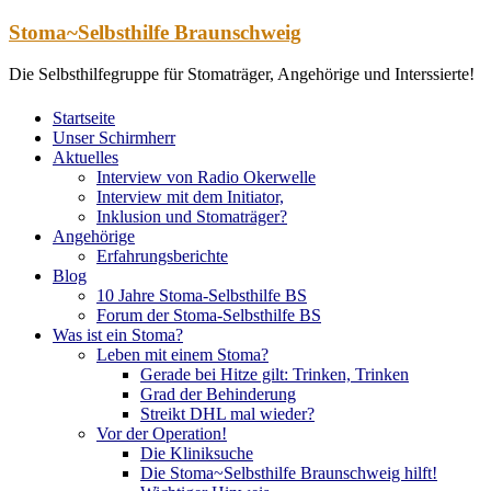
Zum
Stoma~Selbsthilfe Braunschweig
Inhalt
springen
Die Selbsthilfegruppe für Stomaträger, Angehörige und Interssierte!
Startseite
Unser Schirmherr
Aktuelles
Interview von Radio Okerwelle
Interview mit dem Initiator,
Inklusion und Stomaträger?
Angehörige
Erfahrungsberichte
Blog
10 Jahre Stoma-Selbsthilfe BS
Forum der Stoma-Selbsthilfe BS
Was ist ein Stoma?
Leben mit einem Stoma?
Gerade bei Hitze gilt: Trinken, Trinken
Grad der Behinderung
Streikt DHL mal wieder?
Vor der Operation!
Die Kliniksuche
Die Stoma~Selbsthilfe Braunschweig hilft!