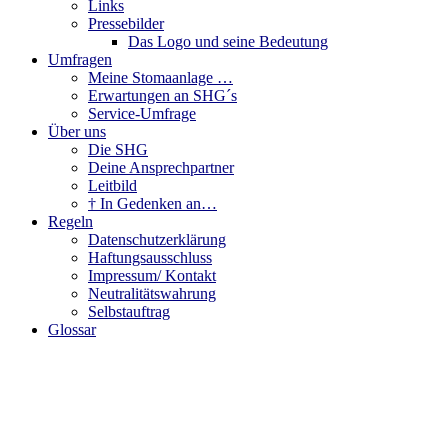
Links
Pressebilder
Das Logo und seine Bedeutung
Umfragen
Meine Stomaanlage …
Erwartungen an SHG´s
Service-Umfrage
Über uns
Die SHG
Deine Ansprechpartner
Leitbild
† In Gedenken an…
Regeln
Datenschutzerklärung
Haftungsausschluss
Impressum/ Kontakt
Neutralitätswahrung
Selbstauftrag
Glossar