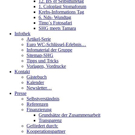
12. BS´er Selbsthilfetag
1. Coloplast Stomaforum
Krebs-Informations Tag
6. Nds- Wundtag
Timo´s Fotosafari
SHG meets Tamara
Infothek
Artikel-Serie
Euro WC-Schlüssel-Erlebnis…
Infomaterial der Gruppe
Sitemap-SHG
Tipps und Tricks
Vorlagen, Vordrucke
Kontakt
Gästebuch
Kalender
Newsletter…
Presse
Selbstverständnis
Referenzen
Finanzierung
Grundsätze der Zusammenarbeit
Transparenz
Gefördert durch:
Kooperationspartner