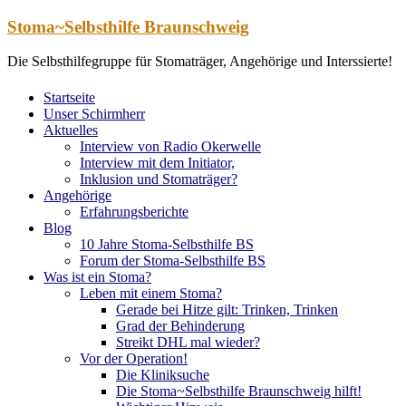
Zum
Stoma~Selbsthilfe Braunschweig
Inhalt
springen
Die Selbsthilfegruppe für Stomaträger, Angehörige und Interssierte!
Startseite
Unser Schirmherr
Aktuelles
Interview von Radio Okerwelle
Interview mit dem Initiator,
Inklusion und Stomaträger?
Angehörige
Erfahrungsberichte
Blog
10 Jahre Stoma-Selbsthilfe BS
Forum der Stoma-Selbsthilfe BS
Was ist ein Stoma?
Leben mit einem Stoma?
Gerade bei Hitze gilt: Trinken, Trinken
Grad der Behinderung
Streikt DHL mal wieder?
Vor der Operation!
Die Kliniksuche
Die Stoma~Selbsthilfe Braunschweig hilft!