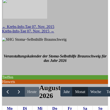
Beitragsnavigation
←
Krebs-Info-Tag 07. Nov. 2015
Krebs-Info-Tag 07. Nov. 2015
→
Veranstaltungskalender der Stoma-Selbsthilfe Braunschweig für
das Jahr 2026
Treffen
Hinweis
August
Heute
Jahr
Monat
Woche
Te
2026
Mo
Di
Mi
Do
Fr
Sa
So