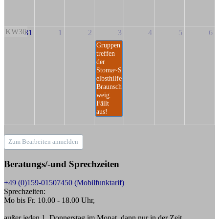
KW36
31
1
2
3
4
5
6
Gruppen
treffen
der
Stoma~S
elbsthilfe
Braunsch
weig.
Fällt
aus!
Zum Bearbeiten anmelden
Beratungs/-und Sprechzeiten
+49 (0)159-01507450 (Mobilfunktarif)
Sprechzeiten:
Mo bis Fr. 10.00 - 18.00 Uhr,
außer jeden 1. Donnerstag im Monat, dann nur in der Zeit