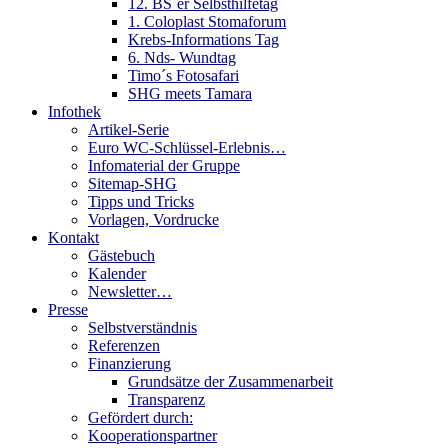
12. BS´er Selbsthilfetag
1. Coloplast Stomaforum
Krebs-Informations Tag
6. Nds- Wundtag
Timo´s Fotosafari
SHG meets Tamara
Infothek
Artikel-Serie
Euro WC-Schlüssel-Erlebnis…
Infomaterial der Gruppe
Sitemap-SHG
Tipps und Tricks
Vorlagen, Vordrucke
Kontakt
Gästebuch
Kalender
Newsletter…
Presse
Selbstverständnis
Referenzen
Finanzierung
Grundsätze der Zusammenarbeit
Transparenz
Gefördert durch:
Kooperationspartner