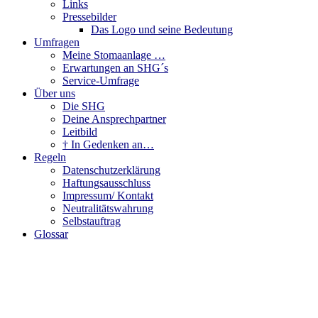
Links
Pressebilder
Das Logo und seine Bedeutung
Umfragen
Meine Stomaanlage …
Erwartungen an SHG´s
Service-Umfrage
Über uns
Die SHG
Deine Ansprechpartner
Leitbild
† In Gedenken an…
Regeln
Datenschutzerklärung
Haftungsausschluss
Impressum/ Kontakt
Neutralitätswahrung
Selbstauftrag
Glossar