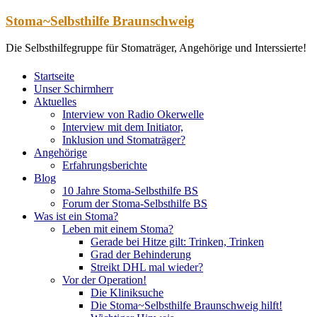
Zum
Stoma~Selbsthilfe Braunschweig
Inhalt
springen
Die Selbsthilfegruppe für Stomaträger, Angehörige und Interssierte!
Startseite
Unser Schirmherr
Aktuelles
Interview von Radio Okerwelle
Interview mit dem Initiator,
Inklusion und Stomaträger?
Angehörige
Erfahrungsberichte
Blog
10 Jahre Stoma-Selbsthilfe BS
Forum der Stoma-Selbsthilfe BS
Was ist ein Stoma?
Leben mit einem Stoma?
Gerade bei Hitze gilt: Trinken, Trinken
Grad der Behinderung
Streikt DHL mal wieder?
Vor der Operation!
Die Kliniksuche
Die Stoma~Selbsthilfe Braunschweig hilft!