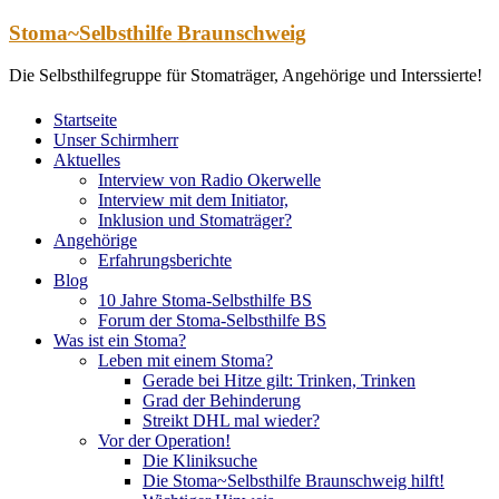
Zum
Stoma~Selbsthilfe Braunschweig
Inhalt
springen
Die Selbsthilfegruppe für Stomaträger, Angehörige und Interssierte!
Startseite
Unser Schirmherr
Aktuelles
Interview von Radio Okerwelle
Interview mit dem Initiator,
Inklusion und Stomaträger?
Angehörige
Erfahrungsberichte
Blog
10 Jahre Stoma-Selbsthilfe BS
Forum der Stoma-Selbsthilfe BS
Was ist ein Stoma?
Leben mit einem Stoma?
Gerade bei Hitze gilt: Trinken, Trinken
Grad der Behinderung
Streikt DHL mal wieder?
Vor der Operation!
Die Kliniksuche
Die Stoma~Selbsthilfe Braunschweig hilft!