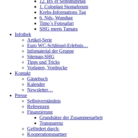
12. BS´er Selbsthilfetag
1. Coloplast Stomaforum
Krebs-Informations Tag
6. Nds- Wundtag
Timo´s Fotosafari
SHG meets Tamara
Infothek
Artikel-Serie
Euro WC-Schlüssel-Erlebnis…
Infomaterial der Gruppe
Sitemap-SHG
Tipps und Tricks
Vorlagen, Vordrucke
Kontakt
Gästebuch
Kalender
Newsletter…
Presse
Selbstverständnis
Referenzen
Finanzierung
Grundsätze der Zusammenarbeit
Transparenz
Gefördert durch:
Kooperationspartner