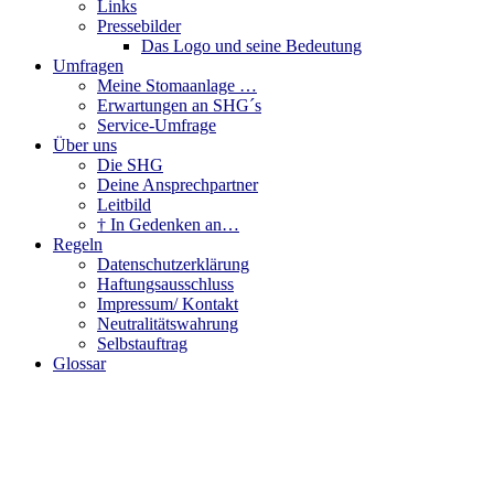
Links
Pressebilder
Das Logo und seine Bedeutung
Umfragen
Meine Stomaanlage …
Erwartungen an SHG´s
Service-Umfrage
Über uns
Die SHG
Deine Ansprechpartner
Leitbild
† In Gedenken an…
Regeln
Datenschutzerklärung
Haftungsausschluss
Impressum/ Kontakt
Neutralitätswahrung
Selbstauftrag
Glossar