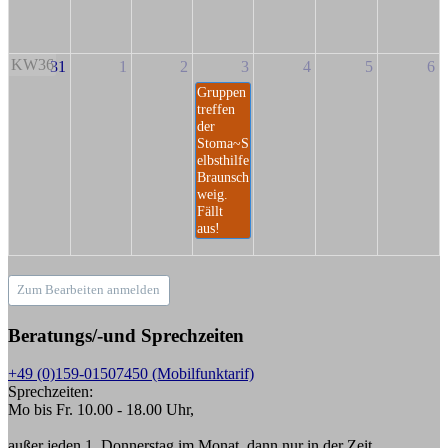
KW36
31
1
2
3
4
5
6
Gruppen
treffen
der
Stoma~S
elbsthilfe
Braunsch
weig.
Fällt
aus!
Zum Bearbeiten anmelden
Beratungs/-und Sprechzeiten
+49 (0)159-01507450 (Mobilfunktarif)
Sprechzeiten:
Mo bis Fr. 10.00 - 18.00 Uhr,
außer jeden 1. Donnerstag im Monat, dann nur in der Zeit