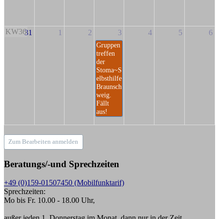
KW36
31
1
2
3
4
5
6
Gruppen
treffen
der
Stoma~S
elbsthilfe
Braunsch
weig.
Fällt
aus!
Zum Bearbeiten anmelden
Beratungs/-und Sprechzeiten
+49 (0)159-01507450 (Mobilfunktarif)
Sprechzeiten:
Mo bis Fr. 10.00 - 18.00 Uhr,
außer jeden 1. Donnerstag im Monat, dann nur in der Zeit