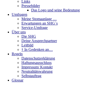
Links
Pressebilder
Das Logo und seine Bedeutung
Umfragen
Meine Stomaanlage …
Erwartungen an SHG´s
Service-Umfrage
Über uns
Die SHG
Deine Ansprechpartner
Leitbild
† In Gedenken an…
Regeln
Datenschutzerklärung
Haftungsausschluss
Impressum/ Kontakt
Neutralitätswahrung
Selbstauftrag
Glossar