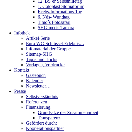
12. BS´er Selbsthilfetag
1. Coloplast Stomaforum
Krebs-Informations Tag
6. Nds- Wundtag
Timo´s Fotosafari
SHG meets Tamara
Infothek
Artikel-Serie
Euro WC-Schlüssel-Erlebnis…
Infomaterial der Gruppe
Sitemap-SHG
Tipps und Tricks
Vorlagen, Vordrucke
Kontakt
Gästebuch
Kalender
Newsletter…
Presse
Selbstverständnis
Referenzen
Finanzierung
Grundsätze der Zusammenarbeit
Transparenz
Gefördert durch:
Kooperationspartner