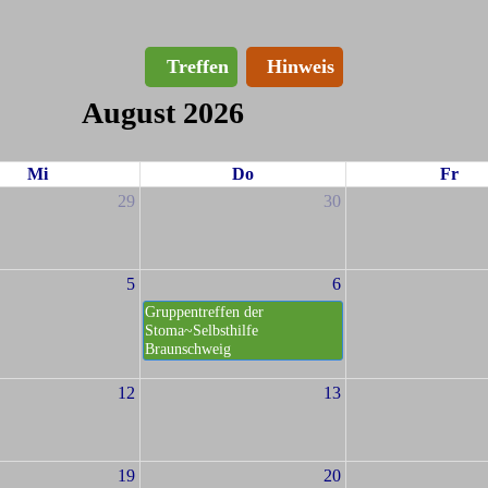
Treffen
Hinweis
August 2026
Mi
Do
Fr
29
30
5
6
Gruppentreffen der
Stoma~Selbsthilfe
Braunschweig
12
13
19
20