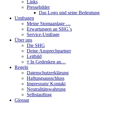
Links
Pressebilder
Das Logo und seine Bedeutung
Umfragen
Meine Stomaanlage …
Erwartungen an SHG´s
Service-Umfrage
Über uns
Die SHG
Deine Ansprechpartner
Leitbild
† In Gedenken an…
Regeln
Datenschutzerklärung
Haftungsausschluss
Impressum/ Kontakt
Neutralitätswahrung
Selbstauftrag
Glossar