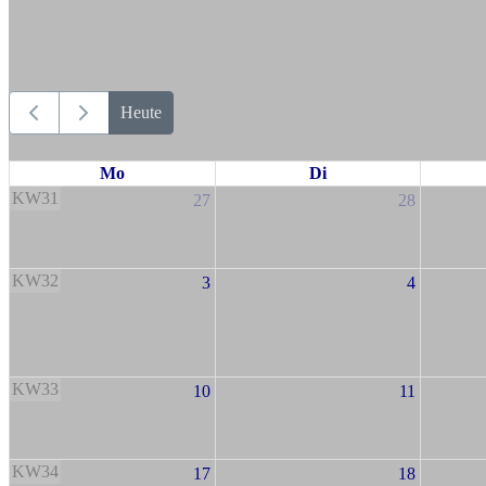
Heute
Mo
Di
KW31
27
28
KW32
3
4
KW33
10
11
KW34
17
18