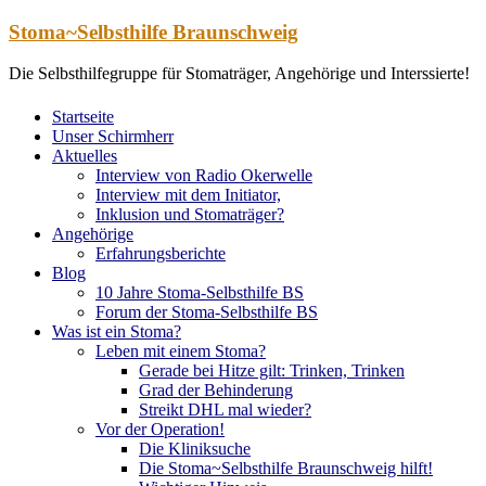
Zum
Stoma~Selbsthilfe Braunschweig
Inhalt
springen
Die Selbsthilfegruppe für Stomaträger, Angehörige und Interssierte!
Startseite
Unser Schirmherr
Aktuelles
Interview von Radio Okerwelle
Interview mit dem Initiator,
Inklusion und Stomaträger?
Angehörige
Erfahrungsberichte
Blog
10 Jahre Stoma-Selbsthilfe BS
Forum der Stoma-Selbsthilfe BS
Was ist ein Stoma?
Leben mit einem Stoma?
Gerade bei Hitze gilt: Trinken, Trinken
Grad der Behinderung
Streikt DHL mal wieder?
Vor der Operation!
Die Kliniksuche
Die Stoma~Selbsthilfe Braunschweig hilft!