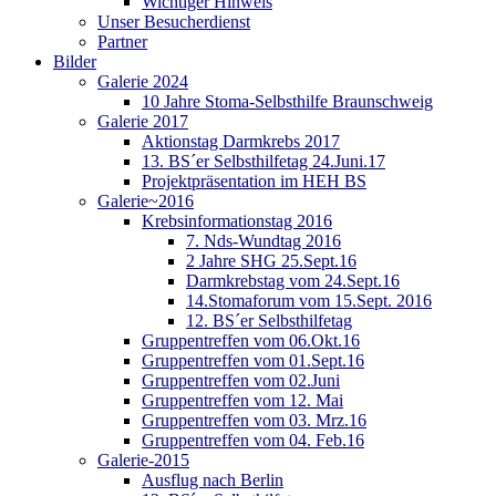
Wichtiger Hinweis
Unser Besucherdienst
Partner
Bilder
Galerie 2024
10 Jahre Stoma-Selbsthilfe Braunschweig
Galerie 2017
Aktionstag Darmkrebs 2017
13. BS´er Selbsthilfetag 24.Juni.17
Projektpräsentation im HEH BS
Galerie~2016
Krebsinformationstag 2016
7. Nds-Wundtag 2016
2 Jahre SHG 25.Sept.16
Darmkrebstag vom 24.Sept.16
14.Stomaforum vom 15.Sept. 2016
12. BS´er Selbsthilfetag
Gruppentreffen vom 06.Okt.16
Gruppentreffen vom 01.Sept.16
Gruppentreffen vom 02.Juni
Gruppentreffen vom 12. Mai
Gruppentreffen vom 03. Mrz.16
Gruppentreffen vom 04. Feb.16
Galerie-2015
Ausflug nach Berlin