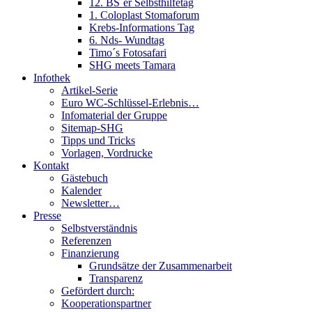
12. BS´er Selbsthilfetag
1. Coloplast Stomaforum
Krebs-Informations Tag
6. Nds- Wundtag
Timo´s Fotosafari
SHG meets Tamara
Infothek
Artikel-Serie
Euro WC-Schlüssel-Erlebnis…
Infomaterial der Gruppe
Sitemap-SHG
Tipps und Tricks
Vorlagen, Vordrucke
Kontakt
Gästebuch
Kalender
Newsletter…
Presse
Selbstverständnis
Referenzen
Finanzierung
Grundsätze der Zusammenarbeit
Transparenz
Gefördert durch:
Kooperationspartner