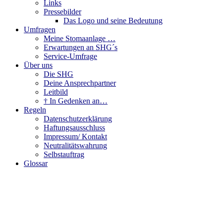
Links
Pressebilder
Das Logo und seine Bedeutung
Umfragen
Meine Stomaanlage …
Erwartungen an SHG´s
Service-Umfrage
Über uns
Die SHG
Deine Ansprechpartner
Leitbild
† In Gedenken an…
Regeln
Datenschutzerklärung
Haftungsausschluss
Impressum/ Kontakt
Neutralitätswahrung
Selbstauftrag
Glossar