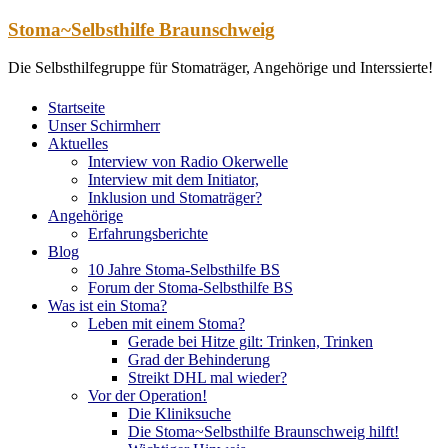
Zum
Stoma~Selbsthilfe Braunschweig
Inhalt
springen
Die Selbsthilfegruppe für Stomaträger, Angehörige und Interssierte!
Startseite
Unser Schirmherr
Aktuelles
Interview von Radio Okerwelle
Interview mit dem Initiator,
Inklusion und Stomaträger?
Angehörige
Erfahrungsberichte
Blog
10 Jahre Stoma-Selbsthilfe BS
Forum der Stoma-Selbsthilfe BS
Was ist ein Stoma?
Leben mit einem Stoma?
Gerade bei Hitze gilt: Trinken, Trinken
Grad der Behinderung
Streikt DHL mal wieder?
Vor der Operation!
Die Kliniksuche
Die Stoma~Selbsthilfe Braunschweig hilft!