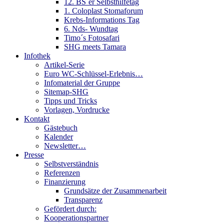
12. BS´er Selbsthilfetag
1. Coloplast Stomaforum
Krebs-Informations Tag
6. Nds- Wundtag
Timo´s Fotosafari
SHG meets Tamara
Infothek
Artikel-Serie
Euro WC-Schlüssel-Erlebnis…
Infomaterial der Gruppe
Sitemap-SHG
Tipps und Tricks
Vorlagen, Vordrucke
Kontakt
Gästebuch
Kalender
Newsletter…
Presse
Selbstverständnis
Referenzen
Finanzierung
Grundsätze der Zusammenarbeit
Transparenz
Gefördert durch:
Kooperationspartner