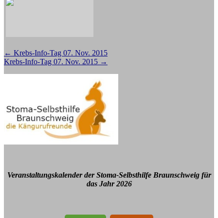
Beitragsnavigation
←
Krebs-Info-Tag 07. Nov. 2015
Krebs-Info-Tag 07. Nov. 2015
→
Veranstaltungskalender der Stoma-Selbsthilfe Braunschweig für
das Jahr 2026