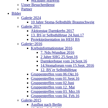
Wichtiger Hinweis
Unser Besucherdienst
Partner
Bilder
Galerie 2024
10 Jahre Stoma-Selbsthilfe Braunschweig
Galerie 2017
Aktionstag Darmkrebs 2017
13. BS´er Selbsthilfetag 24.Juni.17
Projektpräsentation im HEH BS
Galerie~2016
Krebsinformationstag 2016
7. Nds-Wundtag 2016
2 Jahre SHG 25.Sept.16
Darmkrebstag vom 24.Sept.16
14.Stomaforum vom 15.Sept. 2016
12. BS´er Selbsthilfetag
Gruppentreffen vom 06.Okt.16
Gruppentreffen vom 01.Sept.16
Gruppentreffen vom 02.Juni
Gruppentreffen vom 12. Mai
Gruppentreffen vom 03. Mrz.16
Gruppentreffen vom 04. Feb.16
Galerie-2015
Ausflug nach Berlin