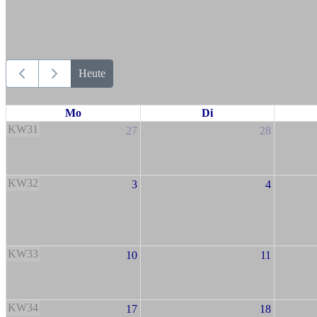
Heute
Mo
Di
KW31
27
28
KW32
3
4
KW33
10
11
KW34
17
18