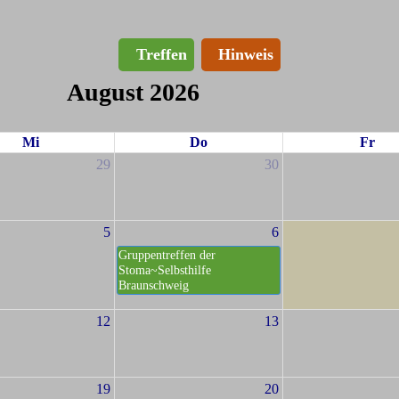
Treffen
Hinweis
August 2026
Mi
Do
Fr
29
30
5
6
Gruppentreffen der
Stoma~Selbsthilfe
Braunschweig
12
13
19
20