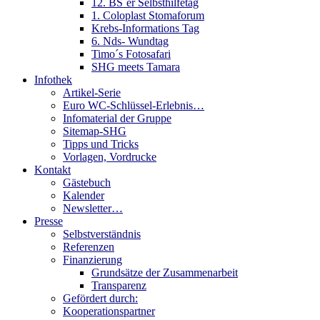
12. BS´er Selbsthilfetag
1. Coloplast Stomaforum
Krebs-Informations Tag
6. Nds- Wundtag
Timo´s Fotosafari
SHG meets Tamara
Infothek
Artikel-Serie
Euro WC-Schlüssel-Erlebnis…
Infomaterial der Gruppe
Sitemap-SHG
Tipps und Tricks
Vorlagen, Vordrucke
Kontakt
Gästebuch
Kalender
Newsletter…
Presse
Selbstverständnis
Referenzen
Finanzierung
Grundsätze der Zusammenarbeit
Transparenz
Gefördert durch:
Kooperationspartner