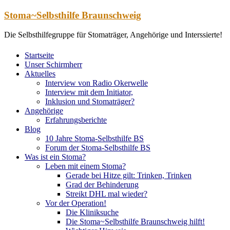
Zum
Stoma~Selbsthilfe Braunschweig
Inhalt
springen
Die Selbsthilfegruppe für Stomaträger, Angehörige und Interssierte!
Startseite
Unser Schirmherr
Aktuelles
Interview von Radio Okerwelle
Interview mit dem Initiator,
Inklusion und Stomaträger?
Angehörige
Erfahrungsberichte
Blog
10 Jahre Stoma-Selbsthilfe BS
Forum der Stoma-Selbsthilfe BS
Was ist ein Stoma?
Leben mit einem Stoma?
Gerade bei Hitze gilt: Trinken, Trinken
Grad der Behinderung
Streikt DHL mal wieder?
Vor der Operation!
Die Kliniksuche
Die Stoma~Selbsthilfe Braunschweig hilft!