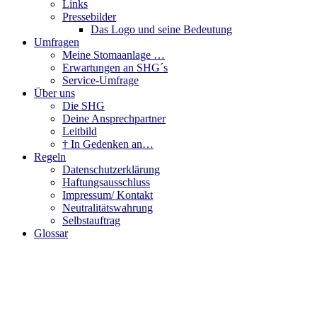
Links
Pressebilder
Das Logo und seine Bedeutung
Umfragen
Meine Stomaanlage …
Erwartungen an SHG´s
Service-Umfrage
Über uns
Die SHG
Deine Ansprechpartner
Leitbild
† In Gedenken an…
Regeln
Datenschutzerklärung
Haftungsausschluss
Impressum/ Kontakt
Neutralitätswahrung
Selbstauftrag
Glossar