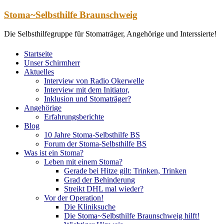
Zum
Stoma~Selbsthilfe Braunschweig
Inhalt
springen
Die Selbsthilfegruppe für Stomaträger, Angehörige und Interssierte!
Startseite
Unser Schirmherr
Aktuelles
Interview von Radio Okerwelle
Interview mit dem Initiator,
Inklusion und Stomaträger?
Angehörige
Erfahrungsberichte
Blog
10 Jahre Stoma-Selbsthilfe BS
Forum der Stoma-Selbsthilfe BS
Was ist ein Stoma?
Leben mit einem Stoma?
Gerade bei Hitze gilt: Trinken, Trinken
Grad der Behinderung
Streikt DHL mal wieder?
Vor der Operation!
Die Kliniksuche
Die Stoma~Selbsthilfe Braunschweig hilft!