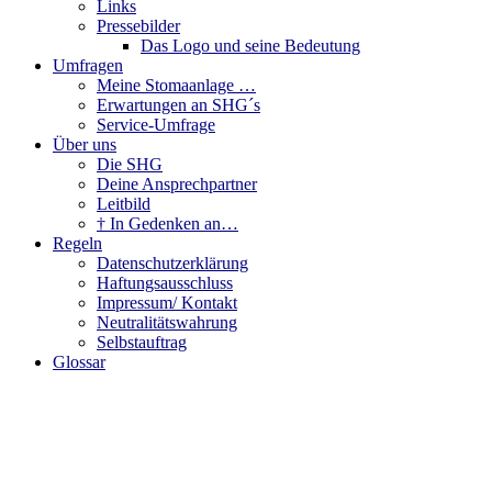
Links
Pressebilder
Das Logo und seine Bedeutung
Umfragen
Meine Stomaanlage …
Erwartungen an SHG´s
Service-Umfrage
Über uns
Die SHG
Deine Ansprechpartner
Leitbild
† In Gedenken an…
Regeln
Datenschutzerklärung
Haftungsausschluss
Impressum/ Kontakt
Neutralitätswahrung
Selbstauftrag
Glossar