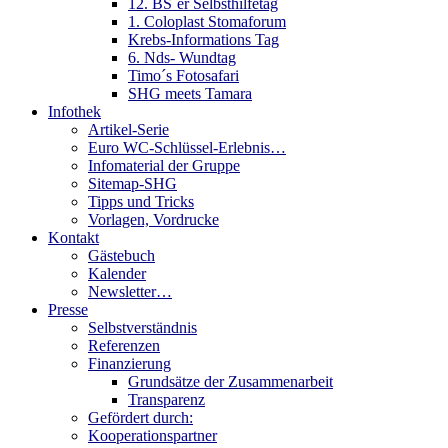
12. BS´er Selbsthilfetag
1. Coloplast Stomaforum
Krebs-Informations Tag
6. Nds- Wundtag
Timo´s Fotosafari
SHG meets Tamara
Infothek
Artikel-Serie
Euro WC-Schlüssel-Erlebnis…
Infomaterial der Gruppe
Sitemap-SHG
Tipps und Tricks
Vorlagen, Vordrucke
Kontakt
Gästebuch
Kalender
Newsletter…
Presse
Selbstverständnis
Referenzen
Finanzierung
Grundsätze der Zusammenarbeit
Transparenz
Gefördert durch:
Kooperationspartner