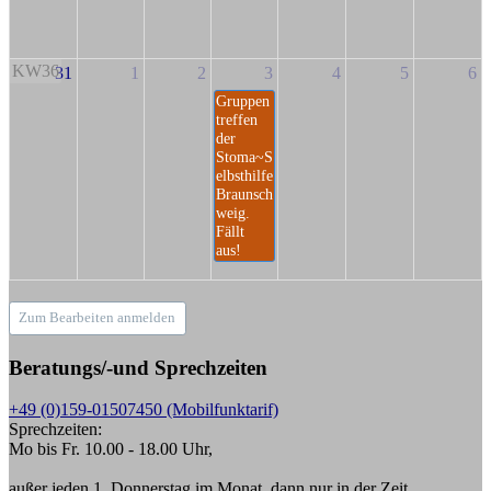
KW36
31
1
2
3
4
5
6
Gruppen
treffen
der
Stoma~S
elbsthilfe
Braunsch
weig.
Fällt
aus!
Zum Bearbeiten anmelden
Beratungs/-und Sprechzeiten
+49 (0)159-01507450 (Mobilfunktarif)
Sprechzeiten:
Mo bis Fr. 10.00 - 18.00 Uhr,
außer jeden 1. Donnerstag im Monat, dann nur in der Zeit