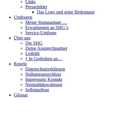
Links
Pressebilder
Das Logo und seine Bedeutung
Umfragen
Meine Stomaanlage …
Erwartungen an SHG´s
Service-Umfrage
Über uns
Die SHG
Deine Ansprechpartner
Leitbild
† In Gedenken an…
Regeln
Datenschutzerklärung
Haftungsausschluss
Impressum/ Kontakt
Neutralitätswahrung
Selbstauftrag
Glossar