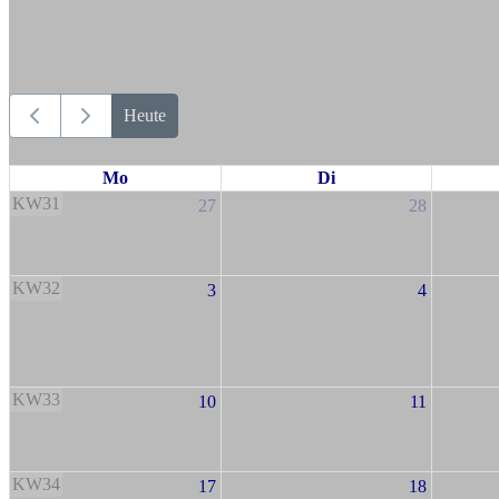
Heute
Mo
Di
KW31
27
28
KW32
3
4
KW33
10
11
KW34
17
18