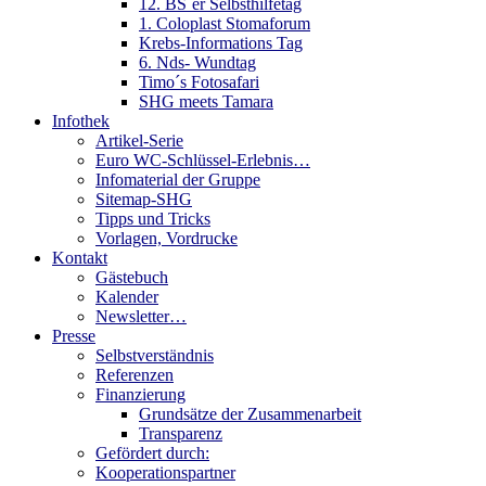
12. BS´er Selbsthilfetag
1. Coloplast Stomaforum
Krebs-Informations Tag
6. Nds- Wundtag
Timo´s Fotosafari
SHG meets Tamara
Infothek
Artikel-Serie
Euro WC-Schlüssel-Erlebnis…
Infomaterial der Gruppe
Sitemap-SHG
Tipps und Tricks
Vorlagen, Vordrucke
Kontakt
Gästebuch
Kalender
Newsletter…
Presse
Selbstverständnis
Referenzen
Finanzierung
Grundsätze der Zusammenarbeit
Transparenz
Gefördert durch:
Kooperationspartner