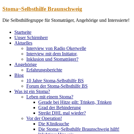
Zum
Stoma~Selbsthilfe Braunschweig
Inhalt
springen
Die Selbsthilfegruppe für Stomaträger, Angehörige und Interssierte!
Startseite
Unser Schirmherr
Aktuelles
Interview von Radio Okerwelle
Interview mit dem Initiator,
Inklusion und Stomaträger?
Angehörige
Erfahrungsberichte
Blog
10 Jahre Stoma-Selbsthilfe BS
Forum der Stoma-Selbsthilfe BS
Was ist ein Stoma?
Leben mit einem Stoma?
Gerade bei Hitze gilt: Trinken, Trinken
Grad der Behinderung
Streikt DHL mal wieder?
Vor der Operation!
Die Kliniksuche
Die Stoma~Selbsthilfe Braunschweig hilft!