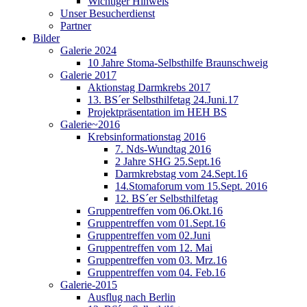
Wichtiger Hinweis
Unser Besucherdienst
Partner
Bilder
Galerie 2024
10 Jahre Stoma-Selbsthilfe Braunschweig
Galerie 2017
Aktionstag Darmkrebs 2017
13. BS´er Selbsthilfetag 24.Juni.17
Projektpräsentation im HEH BS
Galerie~2016
Krebsinformationstag 2016
7. Nds-Wundtag 2016
2 Jahre SHG 25.Sept.16
Darmkrebstag vom 24.Sept.16
14.Stomaforum vom 15.Sept. 2016
12. BS´er Selbsthilfetag
Gruppentreffen vom 06.Okt.16
Gruppentreffen vom 01.Sept.16
Gruppentreffen vom 02.Juni
Gruppentreffen vom 12. Mai
Gruppentreffen vom 03. Mrz.16
Gruppentreffen vom 04. Feb.16
Galerie-2015
Ausflug nach Berlin