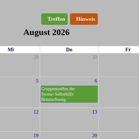
Treffen
Hinweis
August 2026
Mi
Do
Fr
29
30
5
6
Gruppentreffen der
Stoma~Selbsthilfe
Braunschweig
12
13
19
20