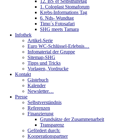
12. BS´er Selbsthilfetag
1. Coloplast Stomaforum
Krebs-Informations Tag
6. Nds- Wundtag
Timo´s Fotosafari
SHG meets Tamara
Infothek
Artikel-Serie
Euro WC-Schlüssel-Erlebnis…
Infomaterial der Gruppe
Sitemap-SHG
Tipps und Tricks
Vorlagen, Vordrucke
Kontakt
Gästebuch
Kalender
Newsletter…
Presse
Selbstverständnis
Referenzen
Finanzierung
Grundsätze der Zusammenarbeit
Transparenz
Gefördert durch:
Kooperationspartner