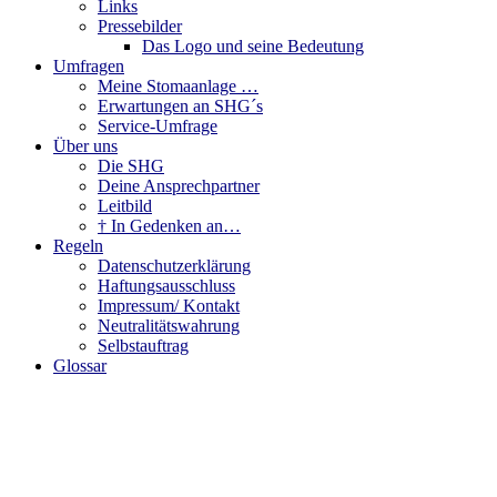
Links
Pressebilder
Das Logo und seine Bedeutung
Umfragen
Meine Stomaanlage …
Erwartungen an SHG´s
Service-Umfrage
Über uns
Die SHG
Deine Ansprechpartner
Leitbild
† In Gedenken an…
Regeln
Datenschutzerklärung
Haftungsausschluss
Impressum/ Kontakt
Neutralitätswahrung
Selbstauftrag
Glossar