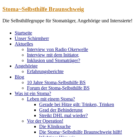
Zum
Stoma~Selbsthilfe Braunschweig
Inhalt
springen
Die Selbsthilfegruppe für Stomaträger, Angehörige und Interssierte!
Startseite
Unser Schirmherr
Aktuelles
Interview von Radio Okerwelle
Interview mit dem Initiator,
Inklusion und Stomaträger?
Angehörige
Erfahrungsberichte
Blog
10 Jahre Stoma-Selbsthilfe BS
Forum der Stoma-Selbsthilfe BS
Was ist ein Stoma?
Leben mit einem Stoma?
Gerade bei Hitze gilt: Trinken, Trinken
Grad der Behinderung
Streikt DHL mal wieder?
Vor der Operation!
Die Kliniksuche
Die Stoma~Selbsthilfe Braunschweig hilft!