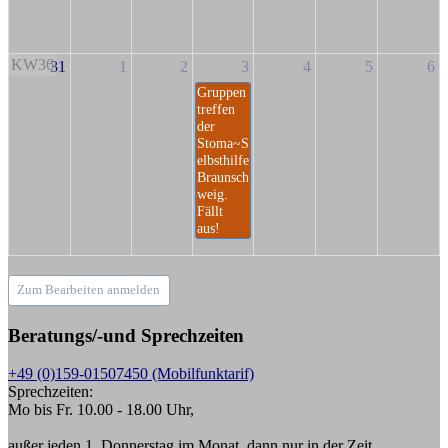
KW36
31
1
2
3
4
5
6
Gruppen
treffen
der
Stoma~S
elbsthilfe
Braunsch
weig.
Fällt
aus!
Zum Bearbeiten anmelden
Beratungs/-und Sprechzeiten
+49 (0)159-01507450 (Mobilfunktarif)
Sprechzeiten:
Mo bis Fr. 10.00 - 18.00 Uhr,
außer jeden 1. Donnerstag im Monat, dann nur in der Zeit