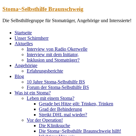
Zum
Stoma~Selbsthilfe Braunschweig
Inhalt
springen
Die Selbsthilfegruppe für Stomaträger, Angehörige und Interssierte!
Startseite
Unser Schirmherr
Aktuelles
Interview von Radio Okerwelle
Interview mit dem Initiator,
Inklusion und Stomaträger?
Angehörige
Erfahrungsberichte
Blog
10 Jahre Stoma-Selbsthilfe BS
Forum der Stoma-Selbsthilfe BS
Was ist ein Stoma?
Leben mit einem Stoma?
Gerade bei Hitze gilt: Trinken, Trinken
Grad der Behinderung
Streikt DHL mal wieder?
Vor der Operation!
Die Kliniksuche
Die Stoma~Selbsthilfe Braunschweig hilft!