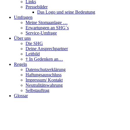
Links
Pressebilder
Das Logo und seine Bedeutung
Umfragen
Meine Stomaanlage …
Erwartungen an SHG´s
Service-Umfrage
Über uns
Die SHG
Deine Ansprechpartner
Leitbild
† In Gedenken an…
Regeln
Datenschutzerklärung
Haftungsausschluss
Impressum/ Kontakt
Neutralitätswahrung
Selbstauftrag
Glossar