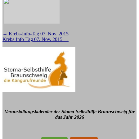
Beitragsnavigation
←
Krebs-Info-Tag 07. Nov. 2015
Krebs-Info-Tag 07. Nov. 2015
→
Veranstaltungskalender der Stoma-Selbsthilfe Braunschweig für
das Jahr 2026