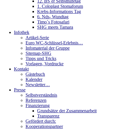
12. BS´er Selbsthilfetag
1. Coloplast Stomaforum
Krebs-Informations Tag
6. Nds- Wundtag
Timo´s Fotosafari
SHG meets Tamara
Infothek
Artikel-Serie
Euro WC-Schlüssel-Erlebnis…
Infomaterial der Gruppe
Sitemap-SHG
Tipps und Tricks
Vorlagen, Vordrucke
Kontakt
Gästebuch
Kalender
Newsletter…
Presse
Selbstverständnis
Referenzen
Finanzierung
Grundsätze der Zusammenarbeit
Transparenz
Gefördert durch:
Kooperationspartner