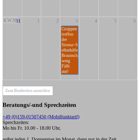
KW36
31
1
2
3
4
5
6
Gruppen
treffen
der
Stoma~S
elbsthilfe
Braunsch
weig.
Fällt
aus!
Zum Bearbeiten anmelden
Beratungs/-und Sprechzeiten
+49 (0)159-01507450 (Mobilfunktarif)
Sprechzeiten:
Mo bis Fr. 10.00 - 18.00 Uhr,
außer jeden 1. Donnerstag im Monat, dann nur in der Zeit