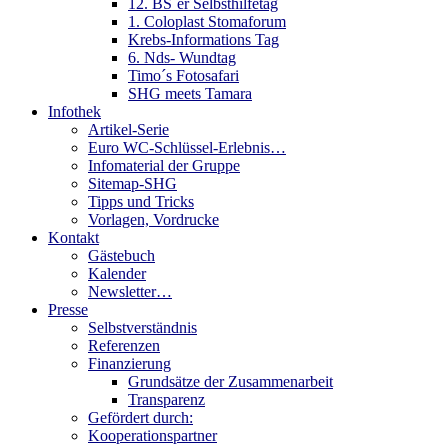
12. BS´er Selbsthilfetag
1. Coloplast Stomaforum
Krebs-Informations Tag
6. Nds- Wundtag
Timo´s Fotosafari
SHG meets Tamara
Infothek
Artikel-Serie
Euro WC-Schlüssel-Erlebnis…
Infomaterial der Gruppe
Sitemap-SHG
Tipps und Tricks
Vorlagen, Vordrucke
Kontakt
Gästebuch
Kalender
Newsletter…
Presse
Selbstverständnis
Referenzen
Finanzierung
Grundsätze der Zusammenarbeit
Transparenz
Gefördert durch:
Kooperationspartner