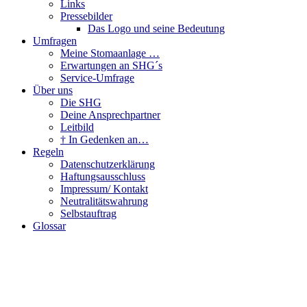
Links
Pressebilder
Das Logo und seine Bedeutung
Umfragen
Meine Stomaanlage …
Erwartungen an SHG´s
Service-Umfrage
Über uns
Die SHG
Deine Ansprechpartner
Leitbild
† In Gedenken an…
Regeln
Datenschutzerklärung
Haftungsausschluss
Impressum/ Kontakt
Neutralitätswahrung
Selbstauftrag
Glossar