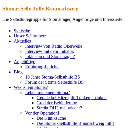
Zum
Stoma~Selbsthilfe Braunschweig
Inhalt
springen
Die Selbsthilfegruppe für Stomaträger, Angehörige und Interssierte!
Startseite
Unser Schirmherr
Aktuelles
Interview von Radio Okerwelle
Interview mit dem Initiator,
Inklusion und Stomaträger?
Angehörige
Erfahrungsberichte
Blog
10 Jahre Stoma-Selbsthilfe BS
Forum der Stoma-Selbsthilfe BS
Was ist ein Stoma?
Leben mit einem Stoma?
Gerade bei Hitze gilt: Trinken, Trinken
Grad der Behinderung
Streikt DHL mal wieder?
Vor der Operation!
Die Kliniksuche
Die Stoma~Selbsthilfe Braunschweig hilft!