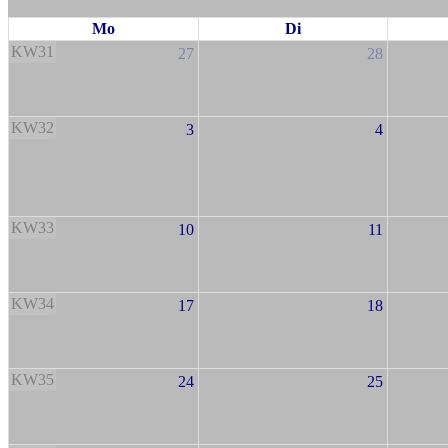
Mo
Di
KW31
27
28
KW32
3
4
KW33
10
11
KW34
17
18
KW35
24
25