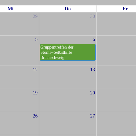
Mi
Do
Fr
29
30
5
6
Gruppentreffen der
Stoma~Selbsthilfe
Braunschweig
12
13
19
20
26
27