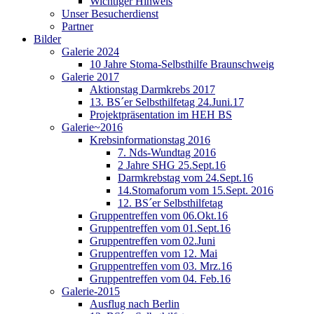
Wichtiger Hinweis
Unser Besucherdienst
Partner
Bilder
Galerie 2024
10 Jahre Stoma-Selbsthilfe Braunschweig
Galerie 2017
Aktionstag Darmkrebs 2017
13. BS´er Selbsthilfetag 24.Juni.17
Projektpräsentation im HEH BS
Galerie~2016
Krebsinformationstag 2016
7. Nds-Wundtag 2016
2 Jahre SHG 25.Sept.16
Darmkrebstag vom 24.Sept.16
14.Stomaforum vom 15.Sept. 2016
12. BS´er Selbsthilfetag
Gruppentreffen vom 06.Okt.16
Gruppentreffen vom 01.Sept.16
Gruppentreffen vom 02.Juni
Gruppentreffen vom 12. Mai
Gruppentreffen vom 03. Mrz.16
Gruppentreffen vom 04. Feb.16
Galerie-2015
Ausflug nach Berlin