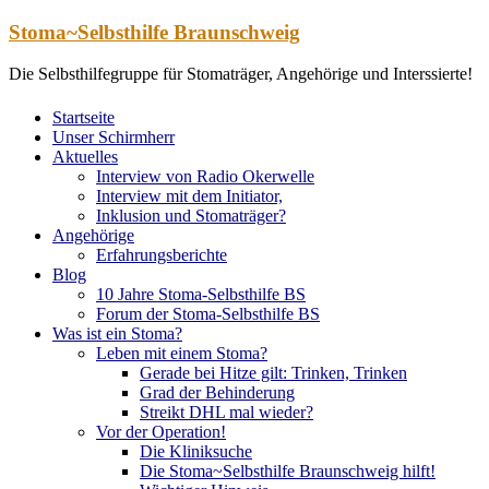
Zum
Stoma~Selbsthilfe Braunschweig
Inhalt
springen
Die Selbsthilfegruppe für Stomaträger, Angehörige und Interssierte!
Startseite
Unser Schirmherr
Aktuelles
Interview von Radio Okerwelle
Interview mit dem Initiator,
Inklusion und Stomaträger?
Angehörige
Erfahrungsberichte
Blog
10 Jahre Stoma-Selbsthilfe BS
Forum der Stoma-Selbsthilfe BS
Was ist ein Stoma?
Leben mit einem Stoma?
Gerade bei Hitze gilt: Trinken, Trinken
Grad der Behinderung
Streikt DHL mal wieder?
Vor der Operation!
Die Kliniksuche
Die Stoma~Selbsthilfe Braunschweig hilft!