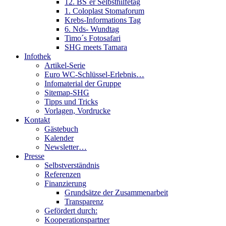
12. BS´er Selbsthilfetag
1. Coloplast Stomaforum
Krebs-Informations Tag
6. Nds- Wundtag
Timo´s Fotosafari
SHG meets Tamara
Infothek
Artikel-Serie
Euro WC-Schlüssel-Erlebnis…
Infomaterial der Gruppe
Sitemap-SHG
Tipps und Tricks
Vorlagen, Vordrucke
Kontakt
Gästebuch
Kalender
Newsletter…
Presse
Selbstverständnis
Referenzen
Finanzierung
Grundsätze der Zusammenarbeit
Transparenz
Gefördert durch:
Kooperationspartner