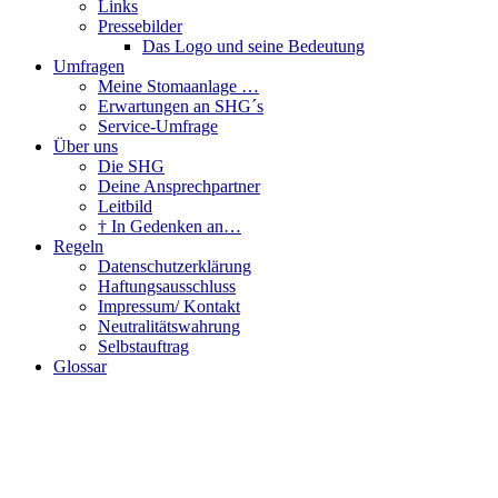
Links
Pressebilder
Das Logo und seine Bedeutung
Umfragen
Meine Stomaanlage …
Erwartungen an SHG´s
Service-Umfrage
Über uns
Die SHG
Deine Ansprechpartner
Leitbild
† In Gedenken an…
Regeln
Datenschutzerklärung
Haftungsausschluss
Impressum/ Kontakt
Neutralitätswahrung
Selbstauftrag
Glossar