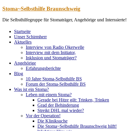
Zum
Stoma~Selbsthilfe Braunschweig
Inhalt
springen
Die Selbsthilfegruppe für Stomaträger, Angehörige und Interssierte!
Startseite
Unser Schirmherr
Aktuelles
Interview von Radio Okerwelle
Interview mit dem Initiator,
Inklusion und Stomaträger?
Angehörige
Erfahrungsberichte
Blog
10 Jahre Stoma-Selbsthilfe BS
Forum der Stoma-Selbsthilfe BS
Was ist ein Stoma?
Leben mit einem Stoma?
Gerade bei Hitze gilt: Trinken, Trinken
Grad der Behinderung
Streikt DHL mal wieder?
Vor der Operation!
Die Kliniksuche
Die Stoma~Selbsthilfe Braunschweig hilft!