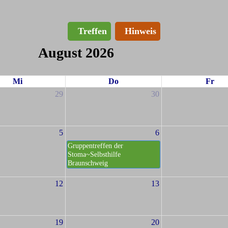
Treffen
Hinweis
August 2026
Mi
Do
Fr
29
30
5
6
Gruppentreffen der
Stoma~Selbsthilfe
Braunschweig
12
13
19
20