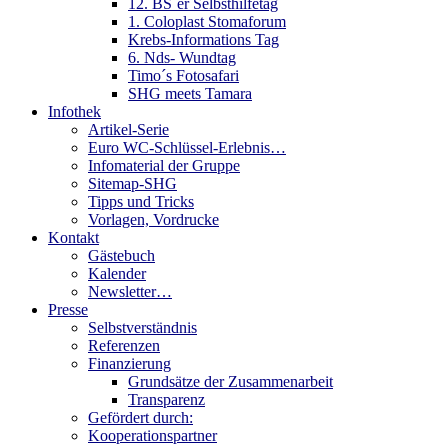
12. BS´er Selbsthilfetag
1. Coloplast Stomaforum
Krebs-Informations Tag
6. Nds- Wundtag
Timo´s Fotosafari
SHG meets Tamara
Infothek
Artikel-Serie
Euro WC-Schlüssel-Erlebnis…
Infomaterial der Gruppe
Sitemap-SHG
Tipps und Tricks
Vorlagen, Vordrucke
Kontakt
Gästebuch
Kalender
Newsletter…
Presse
Selbstverständnis
Referenzen
Finanzierung
Grundsätze der Zusammenarbeit
Transparenz
Gefördert durch:
Kooperationspartner