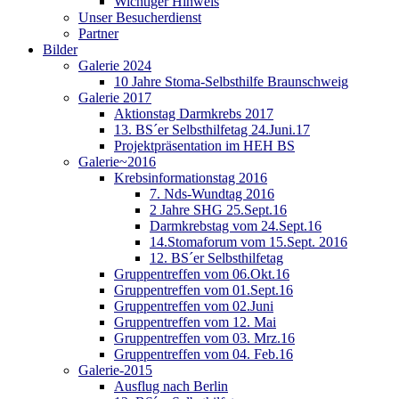
Wichtiger Hinweis
Unser Besucherdienst
Partner
Bilder
Galerie 2024
10 Jahre Stoma-Selbsthilfe Braunschweig
Galerie 2017
Aktionstag Darmkrebs 2017
13. BS´er Selbsthilfetag 24.Juni.17
Projektpräsentation im HEH BS
Galerie~2016
Krebsinformationstag 2016
7. Nds-Wundtag 2016
2 Jahre SHG 25.Sept.16
Darmkrebstag vom 24.Sept.16
14.Stomaforum vom 15.Sept. 2016
12. BS´er Selbsthilfetag
Gruppentreffen vom 06.Okt.16
Gruppentreffen vom 01.Sept.16
Gruppentreffen vom 02.Juni
Gruppentreffen vom 12. Mai
Gruppentreffen vom 03. Mrz.16
Gruppentreffen vom 04. Feb.16
Galerie-2015
Ausflug nach Berlin