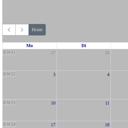
Heute
Mo
Di
KW31
27
28
KW32
3
4
KW33
10
11
KW34
17
18