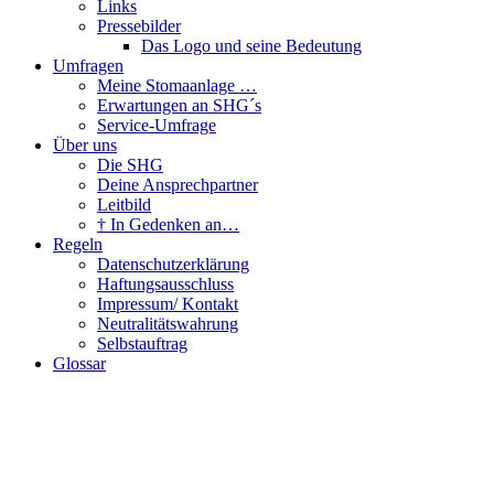
Links
Pressebilder
Das Logo und seine Bedeutung
Umfragen
Meine Stomaanlage …
Erwartungen an SHG´s
Service-Umfrage
Über uns
Die SHG
Deine Ansprechpartner
Leitbild
† In Gedenken an…
Regeln
Datenschutzerklärung
Haftungsausschluss
Impressum/ Kontakt
Neutralitätswahrung
Selbstauftrag
Glossar