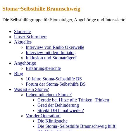
Zum
Stoma~Selbsthilfe Braunschweig
Inhalt
springen
Die Selbsthilfegruppe für Stomaträger, Angehörige und Interssierte!
Startseite
Unser Schirmherr
Aktuelles
Interview von Radio Okerwelle
Interview mit dem Initiator,
Inklusion und Stomaträger?
Angehörige
Erfahrungsberichte
Blog
10 Jahre Stoma-Selbsthilfe BS
Forum der Stoma-Selbsthilfe BS
Was ist ein Stoma?
Leben mit einem Stoma?
Gerade bei Hitze gilt: Trinken, Trinken
Grad der Behinderung
Streikt DHL mal wieder?
Vor der Operation!
Die Kliniksuche
Die Stoma~Selbsthilfe Braunschweig hilft!