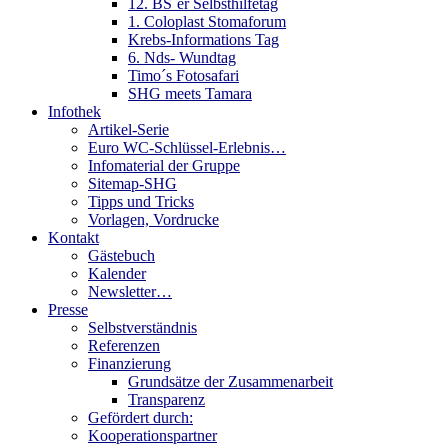
12. BS´er Selbsthilfetag
1. Coloplast Stomaforum
Krebs-Informations Tag
6. Nds- Wundtag
Timo´s Fotosafari
SHG meets Tamara
Infothek
Artikel-Serie
Euro WC-Schlüssel-Erlebnis…
Infomaterial der Gruppe
Sitemap-SHG
Tipps und Tricks
Vorlagen, Vordrucke
Kontakt
Gästebuch
Kalender
Newsletter…
Presse
Selbstverständnis
Referenzen
Finanzierung
Grundsätze der Zusammenarbeit
Transparenz
Gefördert durch:
Kooperationspartner