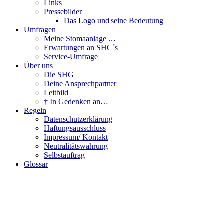
Links
Pressebilder
Das Logo und seine Bedeutung
Umfragen
Meine Stomaanlage …
Erwartungen an SHG´s
Service-Umfrage
Über uns
Die SHG
Deine Ansprechpartner
Leitbild
† In Gedenken an…
Regeln
Datenschutzerklärung
Haftungsausschluss
Impressum/ Kontakt
Neutralitätswahrung
Selbstauftrag
Glossar