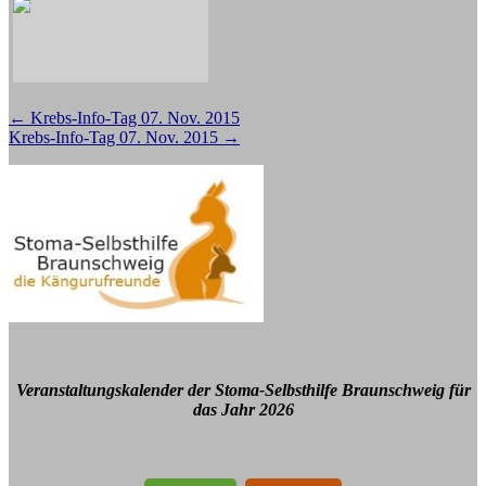
Beitragsnavigation
←
Krebs-Info-Tag 07. Nov. 2015
Krebs-Info-Tag 07. Nov. 2015
→
Veranstaltungskalender der Stoma-Selbsthilfe Braunschweig für
das Jahr 2026