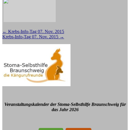
Beitragsnavigation
←
Krebs-Info-Tag 07. Nov. 2015
Krebs-Info-Tag 07. Nov. 2015
→
Veranstaltungskalender der Stoma-Selbsthilfe Braunschweig für
das Jahr 2026