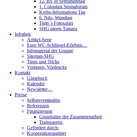
12. BS´er Selbsthilfetag
1. Coloplast Stomaforum
Krebs-Informations Tag
6. Nds- Wundtag
Timo´s Fotosafari
SHG meets Tamara
Infothek
Artikel-Serie
Euro WC-Schlüssel-Erlebnis…
Infomaterial der Gruppe
Sitemap-SHG
Tipps und Tricks
Vorlagen, Vordrucke
Kontakt
Gästebuch
Kalender
Newsletter…
Presse
Selbstverständnis
Referenzen
Finanzierung
Grundsätze der Zusammenarbeit
Transparenz
Gefördert durch:
Kooperationspartner