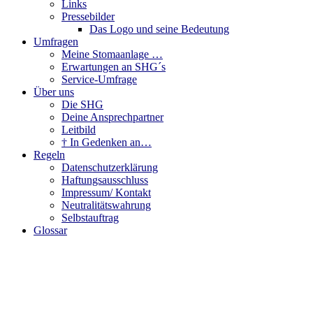
Links
Pressebilder
Das Logo und seine Bedeutung
Umfragen
Meine Stomaanlage …
Erwartungen an SHG´s
Service-Umfrage
Über uns
Die SHG
Deine Ansprechpartner
Leitbild
† In Gedenken an…
Regeln
Datenschutzerklärung
Haftungsausschluss
Impressum/ Kontakt
Neutralitätswahrung
Selbstauftrag
Glossar