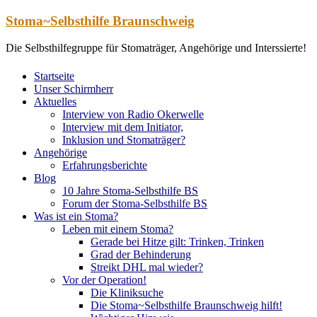
Zum
Stoma~Selbsthilfe Braunschweig
Inhalt
springen
Die Selbsthilfegruppe für Stomaträger, Angehörige und Interssierte!
Startseite
Unser Schirmherr
Aktuelles
Interview von Radio Okerwelle
Interview mit dem Initiator,
Inklusion und Stomaträger?
Angehörige
Erfahrungsberichte
Blog
10 Jahre Stoma-Selbsthilfe BS
Forum der Stoma-Selbsthilfe BS
Was ist ein Stoma?
Leben mit einem Stoma?
Gerade bei Hitze gilt: Trinken, Trinken
Grad der Behinderung
Streikt DHL mal wieder?
Vor der Operation!
Die Kliniksuche
Die Stoma~Selbsthilfe Braunschweig hilft!