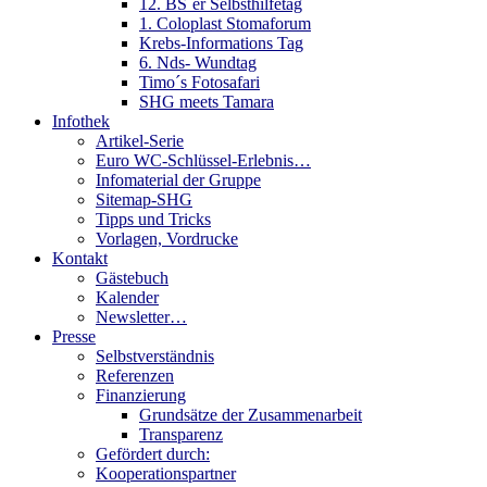
12. BS´er Selbsthilfetag
1. Coloplast Stomaforum
Krebs-Informations Tag
6. Nds- Wundtag
Timo´s Fotosafari
SHG meets Tamara
Infothek
Artikel-Serie
Euro WC-Schlüssel-Erlebnis…
Infomaterial der Gruppe
Sitemap-SHG
Tipps und Tricks
Vorlagen, Vordrucke
Kontakt
Gästebuch
Kalender
Newsletter…
Presse
Selbstverständnis
Referenzen
Finanzierung
Grundsätze der Zusammenarbeit
Transparenz
Gefördert durch:
Kooperationspartner