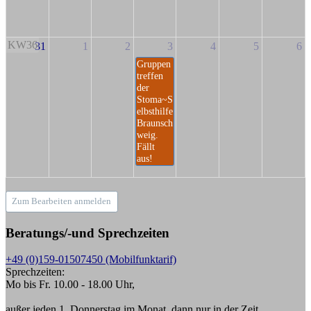
KW36
31
1
2
3
4
5
6
Gruppen
treffen
der
Stoma~S
elbsthilfe
Braunsch
weig.
Fällt
aus!
Zum Bearbeiten anmelden
Beratungs/-und Sprechzeiten
+49 (0)159-01507450 (Mobilfunktarif)
Sprechzeiten:
Mo bis Fr. 10.00 - 18.00 Uhr,
außer jeden 1. Donnerstag im Monat, dann nur in der Zeit