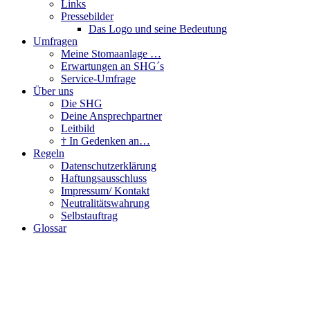
Links
Pressebilder
Das Logo und seine Bedeutung
Umfragen
Meine Stomaanlage …
Erwartungen an SHG´s
Service-Umfrage
Über uns
Die SHG
Deine Ansprechpartner
Leitbild
† In Gedenken an…
Regeln
Datenschutzerklärung
Haftungsausschluss
Impressum/ Kontakt
Neutralitätswahrung
Selbstauftrag
Glossar