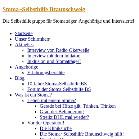
Zum
Stoma~Selbsthilfe Braunschweig
Inhalt
springen
Die Selbsthilfegruppe für Stomaträger, Angehörige und Interssierte!
Startseite
Unser Schirmherr
Aktuelles
Interview von Radio Okerwelle
Interview mit dem Initiator,
Inklusion und Stomaträger?
Angehörige
Erfahrungsberichte
Blog
10 Jahre Stoma-Selbsthilfe BS
Forum der Stoma-Selbsthilfe BS
Was ist ein Stoma?
Leben mit einem Stoma?
Gerade bei Hitze gilt: Trinken, Trinken
Grad der Behinderung
Streikt DHL mal wieder?
Vor der Operation!
Die Kliniksuche
Die Stoma~Selbsthilfe Braunschweig hilft!