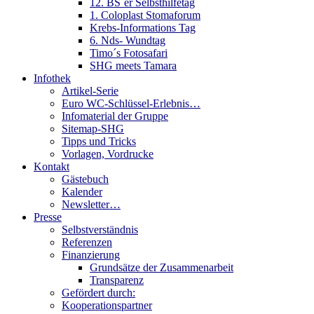
12. BS´er Selbsthilfetag
1. Coloplast Stomaforum
Krebs-Informations Tag
6. Nds- Wundtag
Timo´s Fotosafari
SHG meets Tamara
Infothek
Artikel-Serie
Euro WC-Schlüssel-Erlebnis…
Infomaterial der Gruppe
Sitemap-SHG
Tipps und Tricks
Vorlagen, Vordrucke
Kontakt
Gästebuch
Kalender
Newsletter…
Presse
Selbstverständnis
Referenzen
Finanzierung
Grundsätze der Zusammenarbeit
Transparenz
Gefördert durch:
Kooperationspartner