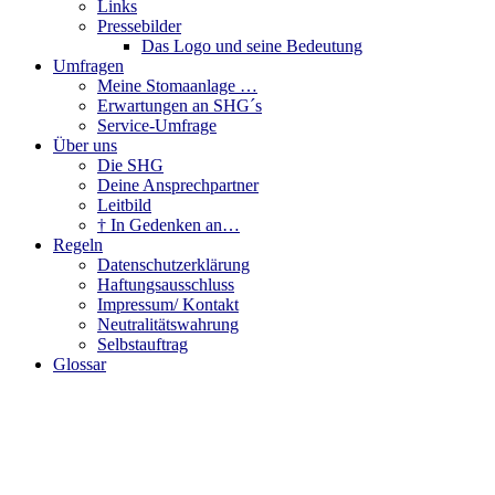
Links
Pressebilder
Das Logo und seine Bedeutung
Umfragen
Meine Stomaanlage …
Erwartungen an SHG´s
Service-Umfrage
Über uns
Die SHG
Deine Ansprechpartner
Leitbild
† In Gedenken an…
Regeln
Datenschutzerklärung
Haftungsausschluss
Impressum/ Kontakt
Neutralitätswahrung
Selbstauftrag
Glossar