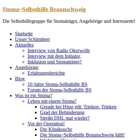
Zum
Stoma~Selbsthilfe Braunschweig
Inhalt
springen
Die Selbsthilfegruppe für Stomaträger, Angehörige und Interssierte!
Startseite
Unser Schirmherr
Aktuelles
Interview von Radio Okerwelle
Interview mit dem Initiator,
Inklusion und Stomaträger?
Angehörige
Erfahrungsberichte
Blog
10 Jahre Stoma-Selbsthilfe BS
Forum der Stoma-Selbsthilfe BS
Was ist ein Stoma?
Leben mit einem Stoma?
Gerade bei Hitze gilt: Trinken, Trinken
Grad der Behinderung
Streikt DHL mal wieder?
Vor der Operation!
Die Kliniksuche
Die Stoma~Selbsthilfe Braunschweig hilft!