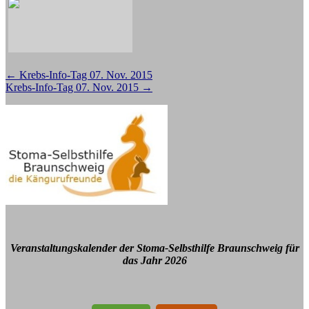
Beitragsnavigation
←
Krebs-Info-Tag 07. Nov. 2015
Krebs-Info-Tag 07. Nov. 2015
→
Veranstaltungskalender der Stoma-Selbsthilfe Braunschweig für
das Jahr 2026