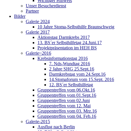
Wichtiger Hinweis
Unser Besucherdienst
Partner
Bilder
Galerie 2024
10 Jahre Stoma-Selbsthilfe Braunschweig
Galerie 2017
Aktionstag Darmkrebs 2017
13. BS´er Selbsthilfetag 24.Juni.17
Projektpräsentation im HEH BS
Galerie~2016
Krebsinformationstag 2016
7. Nds-Wundtag 2016
2 Jahre SHG 25.Sept.16
Darmkrebstag vom 24.Sept.16
14.Stomaforum vom 15.Sept. 2016
12. BS´er Selbsthilfetag
Gruppentreffen vom 06.Okt.16
Gruppentreffen vom 01.Sept.16
Gruppentreffen vom 02.Juni
Gruppentreffen vom 12. Mai
Gruppentreffen vom 03. Mrz.16
Gruppentreffen vom 04. Feb.16
Galerie-2015
Ausflug nach Berlin