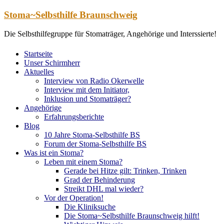
Zum
Stoma~Selbsthilfe Braunschweig
Inhalt
springen
Die Selbsthilfegruppe für Stomaträger, Angehörige und Interssierte!
Startseite
Unser Schirmherr
Aktuelles
Interview von Radio Okerwelle
Interview mit dem Initiator,
Inklusion und Stomaträger?
Angehörige
Erfahrungsberichte
Blog
10 Jahre Stoma-Selbsthilfe BS
Forum der Stoma-Selbsthilfe BS
Was ist ein Stoma?
Leben mit einem Stoma?
Gerade bei Hitze gilt: Trinken, Trinken
Grad der Behinderung
Streikt DHL mal wieder?
Vor der Operation!
Die Kliniksuche
Die Stoma~Selbsthilfe Braunschweig hilft!