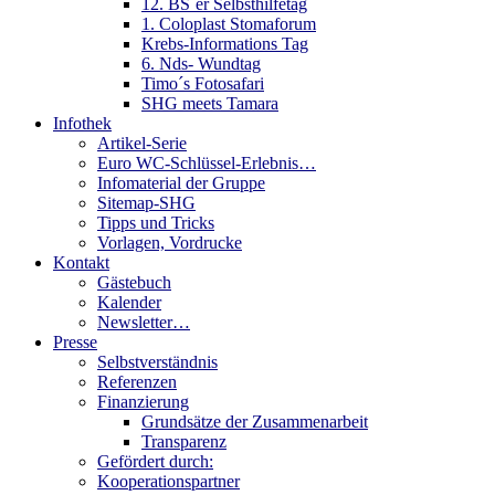
12. BS´er Selbsthilfetag
1. Coloplast Stomaforum
Krebs-Informations Tag
6. Nds- Wundtag
Timo´s Fotosafari
SHG meets Tamara
Infothek
Artikel-Serie
Euro WC-Schlüssel-Erlebnis…
Infomaterial der Gruppe
Sitemap-SHG
Tipps und Tricks
Vorlagen, Vordrucke
Kontakt
Gästebuch
Kalender
Newsletter…
Presse
Selbstverständnis
Referenzen
Finanzierung
Grundsätze der Zusammenarbeit
Transparenz
Gefördert durch:
Kooperationspartner