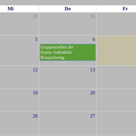
Mi
Do
Fr
29
30
5
6
Gruppentreffen der
Stoma~Selbsthilfe
Braunschweig
12
13
19
20
26
27