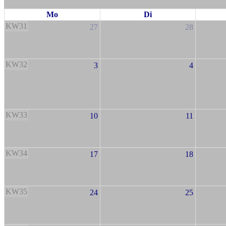
Mo
Di
KW31
27
28
KW32
3
4
KW33
10
11
KW34
17
18
KW35
24
25