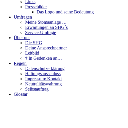
Links
Pressebilder
Das Logo und seine Bedeutung
Umfragen
Meine Stomaanlage …
Erwartungen an SHG´s
Service-Umfrage
Über uns
Die SHG
Deine Ansprechpartner
Leitbild
† In Gedenken an…
Regeln
Datenschutzerklärung
Haftungsausschluss
Impressum/ Kontakt
Neutralitätswahrung
Selbstauftrag
Glossar