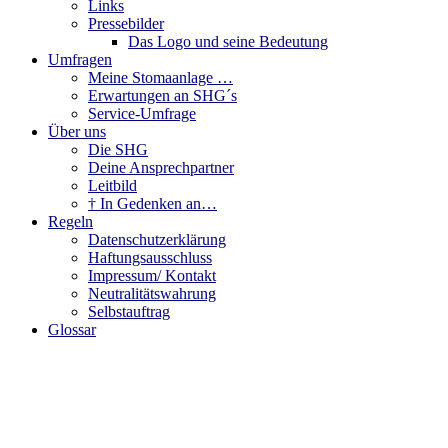
Links
Pressebilder
Das Logo und seine Bedeutung
Umfragen
Meine Stomaanlage …
Erwartungen an SHG´s
Service-Umfrage
Über uns
Die SHG
Deine Ansprechpartner
Leitbild
† In Gedenken an…
Regeln
Datenschutzerklärung
Haftungsausschluss
Impressum/ Kontakt
Neutralitätswahrung
Selbstauftrag
Glossar