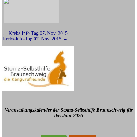
Beitragsnavigation
←
Krebs-Info-Tag 07. Nov. 2015
Krebs-Info-Tag 07. Nov. 2015
→
Veranstaltungskalender der Stoma-Selbsthilfe Braunschweig für
das Jahr 2026