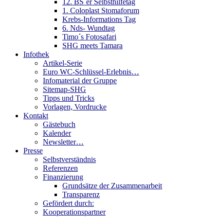
12. BS´er Selbsthilfetag
1. Coloplast Stomaforum
Krebs-Informations Tag
6. Nds- Wundtag
Timo´s Fotosafari
SHG meets Tamara
Infothek
Artikel-Serie
Euro WC-Schlüssel-Erlebnis…
Infomaterial der Gruppe
Sitemap-SHG
Tipps und Tricks
Vorlagen, Vordrucke
Kontakt
Gästebuch
Kalender
Newsletter…
Presse
Selbstverständnis
Referenzen
Finanzierung
Grundsätze der Zusammenarbeit
Transparenz
Gefördert durch:
Kooperationspartner