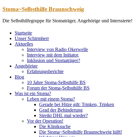
Zum
Stoma~Selbsthilfe Braunschweig
Inhalt
springen
Die Selbsthilfegruppe für Stomaträger, Angehörige und Interssierte!
Startseite
Unser Schirmherr
Aktuelles
Interview von Radio Okerwelle
Interview mit dem Initiator,
Inklusion und Stomaträger?
Angehörige
Erfahrungsberichte
Blog
10 Jahre Stoma-Selbsthilfe BS
Forum der Stoma-Selbsthilfe BS
Was ist ein Stoma?
Leben mit einem Stoma?
Gerade bei Hitze gilt: Trinken, Trinken
Grad der Behinderung
Streikt DHL mal wieder?
Vor der Operation!
Die Kliniksuche
Die Stoma~Selbsthilfe Braunschweig hilft!