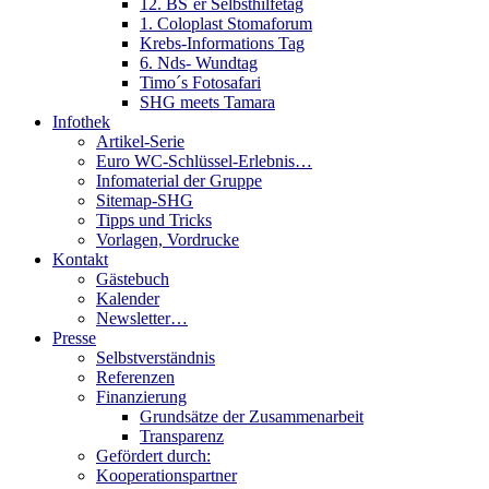
12. BS´er Selbsthilfetag
1. Coloplast Stomaforum
Krebs-Informations Tag
6. Nds- Wundtag
Timo´s Fotosafari
SHG meets Tamara
Infothek
Artikel-Serie
Euro WC-Schlüssel-Erlebnis…
Infomaterial der Gruppe
Sitemap-SHG
Tipps und Tricks
Vorlagen, Vordrucke
Kontakt
Gästebuch
Kalender
Newsletter…
Presse
Selbstverständnis
Referenzen
Finanzierung
Grundsätze der Zusammenarbeit
Transparenz
Gefördert durch:
Kooperationspartner