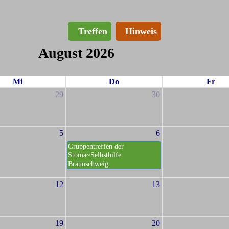
Treffen
Hinweis
August 2026
Mi
Do
Fr
29
30
5
6
Gruppentreffen der
Stoma~Selbsthilfe
Braunschweig
12
13
19
20