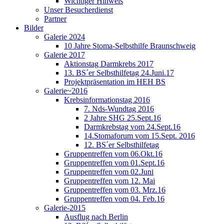
Wichtiger Hinweis
Unser Besucherdienst
Partner
Bilder
Galerie 2024
10 Jahre Stoma-Selbsthilfe Braunschweig
Galerie 2017
Aktionstag Darmkrebs 2017
13. BS´er Selbsthilfetag 24.Juni.17
Projektpräsentation im HEH BS
Galerie~2016
Krebsinformationstag 2016
7. Nds-Wundtag 2016
2 Jahre SHG 25.Sept.16
Darmkrebstag vom 24.Sept.16
14.Stomaforum vom 15.Sept. 2016
12. BS´er Selbsthilfetag
Gruppentreffen vom 06.Okt.16
Gruppentreffen vom 01.Sept.16
Gruppentreffen vom 02.Juni
Gruppentreffen vom 12. Mai
Gruppentreffen vom 03. Mrz.16
Gruppentreffen vom 04. Feb.16
Galerie-2015
Ausflug nach Berlin