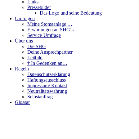
Links
Pressebilder
Das Logo und seine Bedeutung
Umfragen
Meine Stomaanlage …
Erwartungen an SHG´s
Service-Umfrage
Über uns
Die SHG
Deine Ansprechpartner
Leitbild
† In Gedenken an…
Regeln
Datenschutzerklärung
Haftungsausschluss
Impressum/ Kontakt
Neutralitätswahrung
Selbstauftrag
Glossar