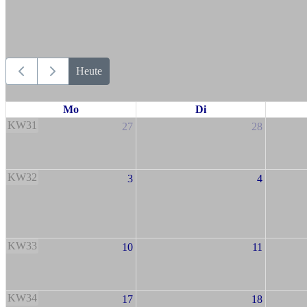
Heute
Mo
Di
KW31
27
28
KW32
3
4
KW33
10
11
KW34
17
18