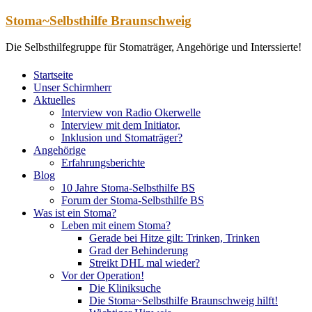
Zum
Stoma~Selbsthilfe Braunschweig
Inhalt
springen
Die Selbsthilfegruppe für Stomaträger, Angehörige und Interssierte!
Startseite
Unser Schirmherr
Aktuelles
Interview von Radio Okerwelle
Interview mit dem Initiator,
Inklusion und Stomaträger?
Angehörige
Erfahrungsberichte
Blog
10 Jahre Stoma-Selbsthilfe BS
Forum der Stoma-Selbsthilfe BS
Was ist ein Stoma?
Leben mit einem Stoma?
Gerade bei Hitze gilt: Trinken, Trinken
Grad der Behinderung
Streikt DHL mal wieder?
Vor der Operation!
Die Kliniksuche
Die Stoma~Selbsthilfe Braunschweig hilft!