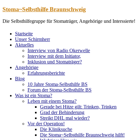
Zum
Stoma~Selbsthilfe Braunschweig
Inhalt
springen
Die Selbsthilfegruppe für Stomaträger, Angehörige und Interssierte!
Startseite
Unser Schirmherr
Aktuelles
Interview von Radio Okerwelle
Interview mit dem Initiator,
Inklusion und Stomaträger?
Angehörige
Erfahrungsberichte
Blog
10 Jahre Stoma-Selbsthilfe BS
Forum der Stoma-Selbsthilfe BS
Was ist ein Stoma?
Leben mit einem Stoma?
Gerade bei Hitze gilt: Trinken, Trinken
Grad der Behinderung
Streikt DHL mal wieder?
Vor der Operation!
Die Kliniksuche
Die Stoma~Selbsthilfe Braunschweig hilft!