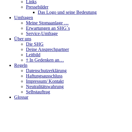
Links
Pressebilder
Das Logo und seine Bedeutung
Umfragen
Meine Stomaanlage …
Erwartungen an SHG´s
Service-Umfrage
Über uns
Die SHG
Deine Ansprechpartner
Leitbild
† In Gedenken an…
Regeln
Datenschutzerklärung
Haftungsausschluss
Impressum/ Kontakt
Neutralitätswahrung
Selbstauftrag
Glossar