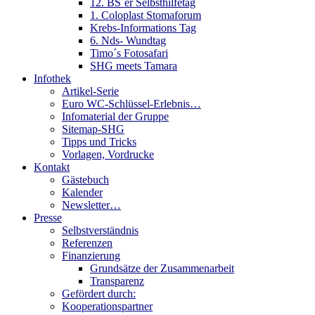
12. BS´er Selbsthilfetag
1. Coloplast Stomaforum
Krebs-Informations Tag
6. Nds- Wundtag
Timo´s Fotosafari
SHG meets Tamara
Infothek
Artikel-Serie
Euro WC-Schlüssel-Erlebnis…
Infomaterial der Gruppe
Sitemap-SHG
Tipps und Tricks
Vorlagen, Vordrucke
Kontakt
Gästebuch
Kalender
Newsletter…
Presse
Selbstverständnis
Referenzen
Finanzierung
Grundsätze der Zusammenarbeit
Transparenz
Gefördert durch:
Kooperationspartner