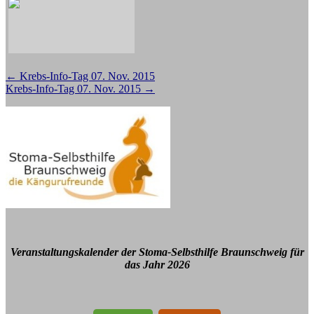
Beitragsnavigation
←
Krebs-Info-Tag 07. Nov. 2015
Krebs-Info-Tag 07. Nov. 2015
→
Veranstaltungskalender der Stoma-Selbsthilfe Braunschweig für
das Jahr 2026