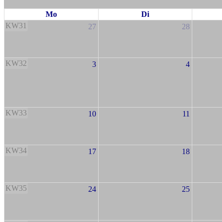
Mo
Di
KW31
27
28
KW32
3
4
KW33
10
11
KW34
17
18
KW35
24
25