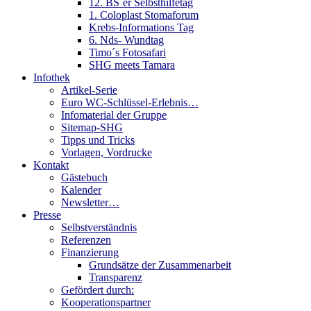
12. BS´er Selbsthilfetag
1. Coloplast Stomaforum
Krebs-Informations Tag
6. Nds- Wundtag
Timo´s Fotosafari
SHG meets Tamara
Infothek
Artikel-Serie
Euro WC-Schlüssel-Erlebnis…
Infomaterial der Gruppe
Sitemap-SHG
Tipps und Tricks
Vorlagen, Vordrucke
Kontakt
Gästebuch
Kalender
Newsletter…
Presse
Selbstverständnis
Referenzen
Finanzierung
Grundsätze der Zusammenarbeit
Transparenz
Gefördert durch:
Kooperationspartner