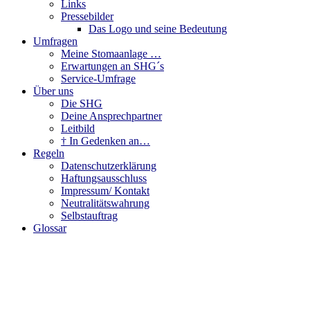
Links
Pressebilder
Das Logo und seine Bedeutung
Umfragen
Meine Stomaanlage …
Erwartungen an SHG´s
Service-Umfrage
Über uns
Die SHG
Deine Ansprechpartner
Leitbild
† In Gedenken an…
Regeln
Datenschutzerklärung
Haftungsausschluss
Impressum/ Kontakt
Neutralitätswahrung
Selbstauftrag
Glossar