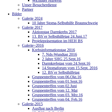
Wichtiger Hinweis
Unser Besucherdienst
Partner
Bilder
Galerie 2024
10 Jahre Stoma-Selbsthilfe Braunschweig
Galerie 2017
Aktionstag Darmkrebs 2017
13. BS´er Selbsthilfetag 24.Juni.17
Projektpräsentation im HEH BS
Galerie~2016
Krebsinformationstag 2016
7. Nds-Wundtag 2016
2 Jahre SHG 25.Sept.16
Darmkrebstag vom 24.Sept.16
14.Stomaforum vom 15.Sept. 2016
12. BS´er Selbsthilfetag
Gruppentreffen vom 06.Okt.16
Gruppentreffen vom 01.Sept.16
Gruppentreffen vom 02.Juni
Gruppentreffen vom 12. Mai
Gruppentreffen vom 03. Mrz.16
Gruppentreffen vom 04. Feb.16
Galerie-2015
Ausflug nach Berlin