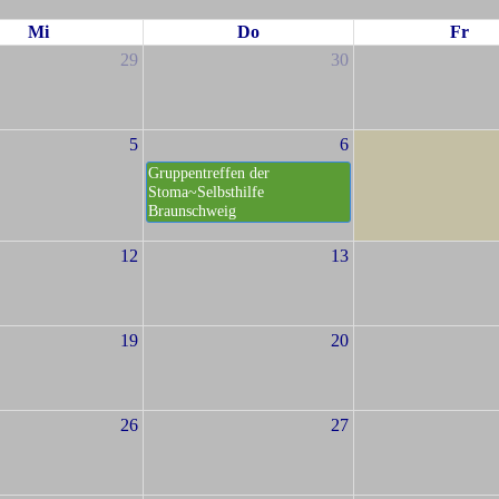
Mi
Do
Fr
29
30
5
6
Gruppentreffen der
Stoma~Selbsthilfe
Braunschweig
12
13
19
20
26
27