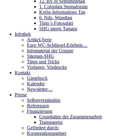
12. BS´er Selbsthilfetag
1. Coloplast Stomaforum
Krebs-Informations Tag
6. Nds- Wundtag
Timo´s Fotosafari
SHG meets Tamara
Infothek
Artikel-Serie
Euro WC-Schlüssel-Erlebnis…
Infomaterial der Gruppe
Sitemap-SHG
Tipps und Tricks
Vorlagen, Vordrucke
Kontakt
Gästebuch
Kalender
Newsletter…
Presse
Selbstverständnis
Referenzen
Finanzierung
Grundsätze der Zusammenarbeit
Transparenz
Gefördert durch:
Kooperationspartner