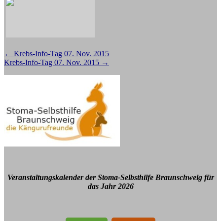
Beitragsnavigation
←
Krebs-Info-Tag 07. Nov. 2015
Krebs-Info-Tag 07. Nov. 2015
→
Veranstaltungskalender der Stoma-Selbsthilfe Braunschweig für
das Jahr 2026