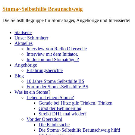
Zum
Stoma~Selbsthilfe Braunschweig
Inhalt
springen
Die Selbsthilfegruppe für Stomaträger, Angehörige und Interssierte!
Startseite
Unser Schirmherr
Aktuelles
Interview von Radio Okerwelle
Interview mit dem Initiator,
Inklusion und Stomaträger?
Angehörige
Erfahrungsberichte
Blog
10 Jahre Stoma-Selbsthilfe BS
Forum der Stoma-Selbsthilfe BS
Was ist ein Stoma?
Leben mit einem Stoma?
Gerade bei Hitze gilt: Trinken, Trinken
Grad der Behinderung
Streikt DHL mal wieder?
Vor der Operation!
Die Kliniksuche
Die Stoma~Selbsthilfe Braunschweig hilft!