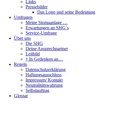
Links
Pressebilder
Das Logo und seine Bedeutung
Umfragen
Meine Stomaanlage …
Erwartungen an SHG´s
Service-Umfrage
Über uns
Die SHG
Deine Ansprechpartner
Leitbild
† In Gedenken an…
Regeln
Datenschutzerklärung
Haftungsausschluss
Impressum/ Kontakt
Neutralitätswahrung
Selbstauftrag
Glossar