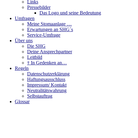
Links
Pressebilder
Das Logo und seine Bedeutung
Umfragen
Meine Stomaanlage …
Erwartungen an SHG´s
Service-Umfrage
Über uns
Die SHG
Deine Ansprechpartner
Leitbild
† In Gedenken an…
Regeln
Datenschutzerklärung
Haftungsausschluss
Impressum/ Kontakt
Neutralitätswahrung
Selbstauftrag
Glossar