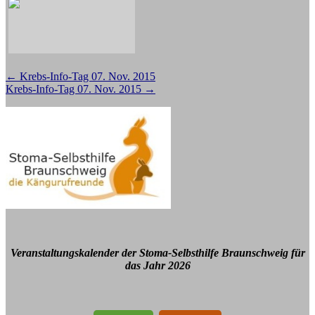
Beitragsnavigation
←
Krebs-Info-Tag 07. Nov. 2015
Krebs-Info-Tag 07. Nov. 2015
→
Veranstaltungskalender der Stoma-Selbsthilfe Braunschweig für
das Jahr 2026