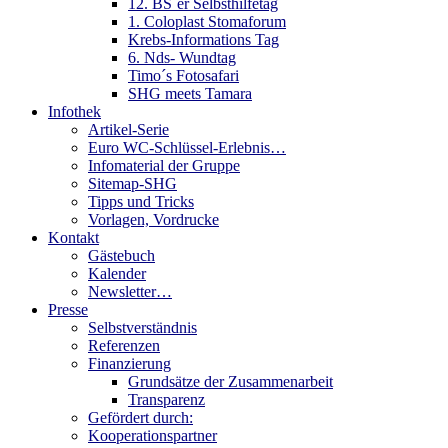
12. BS´er Selbsthilfetag
1. Coloplast Stomaforum
Krebs-Informations Tag
6. Nds- Wundtag
Timo´s Fotosafari
SHG meets Tamara
Infothek
Artikel-Serie
Euro WC-Schlüssel-Erlebnis…
Infomaterial der Gruppe
Sitemap-SHG
Tipps und Tricks
Vorlagen, Vordrucke
Kontakt
Gästebuch
Kalender
Newsletter…
Presse
Selbstverständnis
Referenzen
Finanzierung
Grundsätze der Zusammenarbeit
Transparenz
Gefördert durch:
Kooperationspartner