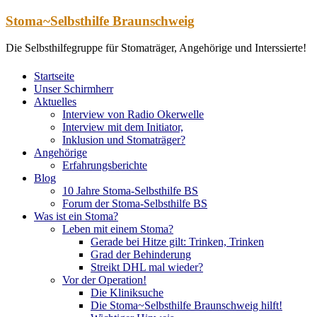
Zum
Stoma~Selbsthilfe Braunschweig
Inhalt
springen
Die Selbsthilfegruppe für Stomaträger, Angehörige und Interssierte!
Startseite
Unser Schirmherr
Aktuelles
Interview von Radio Okerwelle
Interview mit dem Initiator,
Inklusion und Stomaträger?
Angehörige
Erfahrungsberichte
Blog
10 Jahre Stoma-Selbsthilfe BS
Forum der Stoma-Selbsthilfe BS
Was ist ein Stoma?
Leben mit einem Stoma?
Gerade bei Hitze gilt: Trinken, Trinken
Grad der Behinderung
Streikt DHL mal wieder?
Vor der Operation!
Die Kliniksuche
Die Stoma~Selbsthilfe Braunschweig hilft!