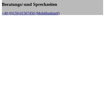
Beratungs/-und Sprechzeiten
+49 (0)159-01507450 (Mobilfunktarif)
Sprechzeiten:
Mo bis Fr. 10.00 - 18.00 Uhr,
außer jeden 1. Donnerstag im Monat, dann nur in der Zeit
von 10.00 – 14.00 Uhr
E-Mail:
kontakt@stoma-selbsthilfe-bs.de, Web: www.stoma-selbsthilfe-bs.de
Aktuelle Beiträge
10 Jahre Stoma-Selbsthilfe Braunschweig die
Kängurufreunde
8. Mai 2024
SHG Gruppentreffen Update
29. Juni 2020
Taschenkontrollen bei Veranstaltungen – die Kritik reißt nicht
ab
4. März 2018
Projektpräsentation der Pflegeschule am HEH in BS
23. Juni
2017