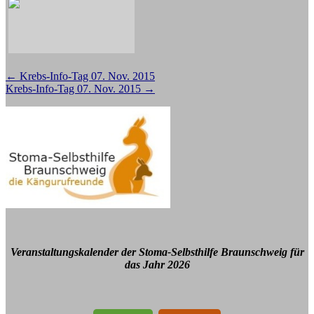
Beitragsnavigation
←
Krebs-Info-Tag 07. Nov. 2015
Krebs-Info-Tag 07. Nov. 2015
→
Veranstaltungskalender der Stoma-Selbsthilfe Braunschweig für
das Jahr 2026