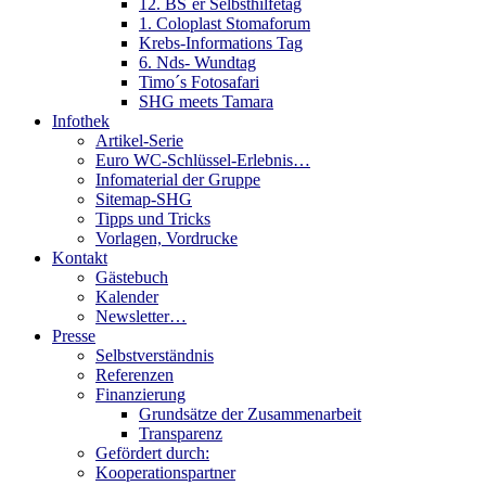
12. BS´er Selbsthilfetag
1. Coloplast Stomaforum
Krebs-Informations Tag
6. Nds- Wundtag
Timo´s Fotosafari
SHG meets Tamara
Infothek
Artikel-Serie
Euro WC-Schlüssel-Erlebnis…
Infomaterial der Gruppe
Sitemap-SHG
Tipps und Tricks
Vorlagen, Vordrucke
Kontakt
Gästebuch
Kalender
Newsletter…
Presse
Selbstverständnis
Referenzen
Finanzierung
Grundsätze der Zusammenarbeit
Transparenz
Gefördert durch:
Kooperationspartner