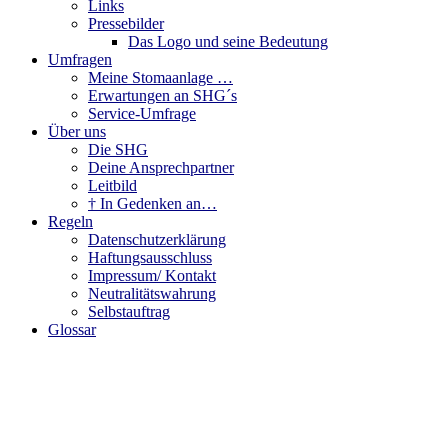
Links
Pressebilder
Das Logo und seine Bedeutung
Umfragen
Meine Stomaanlage …
Erwartungen an SHG´s
Service-Umfrage
Über uns
Die SHG
Deine Ansprechpartner
Leitbild
† In Gedenken an…
Regeln
Datenschutzerklärung
Haftungsausschluss
Impressum/ Kontakt
Neutralitätswahrung
Selbstauftrag
Glossar