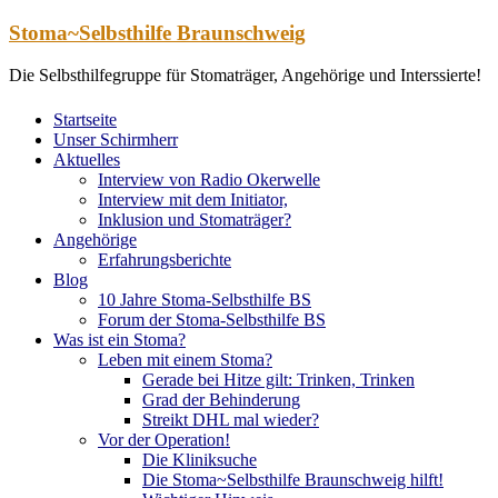
Zum
Stoma~Selbsthilfe Braunschweig
Inhalt
springen
Die Selbsthilfegruppe für Stomaträger, Angehörige und Interssierte!
Startseite
Unser Schirmherr
Aktuelles
Interview von Radio Okerwelle
Interview mit dem Initiator,
Inklusion und Stomaträger?
Angehörige
Erfahrungsberichte
Blog
10 Jahre Stoma-Selbsthilfe BS
Forum der Stoma-Selbsthilfe BS
Was ist ein Stoma?
Leben mit einem Stoma?
Gerade bei Hitze gilt: Trinken, Trinken
Grad der Behinderung
Streikt DHL mal wieder?
Vor der Operation!
Die Kliniksuche
Die Stoma~Selbsthilfe Braunschweig hilft!