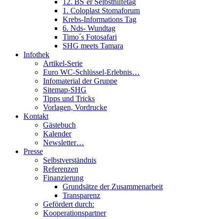
12. BS´er Selbsthilfetag
1. Coloplast Stomaforum
Krebs-Informations Tag
6. Nds- Wundtag
Timo´s Fotosafari
SHG meets Tamara
Infothek
Artikel-Serie
Euro WC-Schlüssel-Erlebnis…
Infomaterial der Gruppe
Sitemap-SHG
Tipps und Tricks
Vorlagen, Vordrucke
Kontakt
Gästebuch
Kalender
Newsletter…
Presse
Selbstverständnis
Referenzen
Finanzierung
Grundsätze der Zusammenarbeit
Transparenz
Gefördert durch:
Kooperationspartner