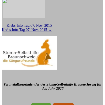
Beitragsnavigation
←
Krebs-Info-Tag 07. Nov. 2015
Krebs-Info-Tag 07. Nov. 2015
→
Veranstaltungskalender der Stoma-Selbsthilfe Braunschweig für
das Jahr 2026