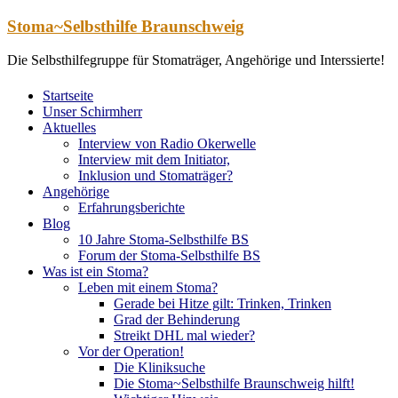
Zum
Stoma~Selbsthilfe Braunschweig
Inhalt
springen
Die Selbsthilfegruppe für Stomaträger, Angehörige und Interssierte!
Startseite
Unser Schirmherr
Aktuelles
Interview von Radio Okerwelle
Interview mit dem Initiator,
Inklusion und Stomaträger?
Angehörige
Erfahrungsberichte
Blog
10 Jahre Stoma-Selbsthilfe BS
Forum der Stoma-Selbsthilfe BS
Was ist ein Stoma?
Leben mit einem Stoma?
Gerade bei Hitze gilt: Trinken, Trinken
Grad der Behinderung
Streikt DHL mal wieder?
Vor der Operation!
Die Kliniksuche
Die Stoma~Selbsthilfe Braunschweig hilft!