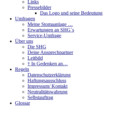
Links
Pressebilder
Das Logo und seine Bedeutung
Umfragen
Meine Stomaanlage …
Erwartungen an SHG´s
Service-Umfrage
Über uns
Die SHG
Deine Ansprechpartner
Leitbild
† In Gedenken an…
Regeln
Datenschutzerklärung
Haftungsausschluss
Impressum/ Kontakt
Neutralitätswahrung
Selbstauftrag
Glossar