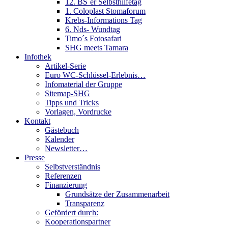
12. BS´er Selbsthilfetag
1. Coloplast Stomaforum
Krebs-Informations Tag
6. Nds- Wundtag
Timo´s Fotosafari
SHG meets Tamara
Infothek
Artikel-Serie
Euro WC-Schlüssel-Erlebnis…
Infomaterial der Gruppe
Sitemap-SHG
Tipps und Tricks
Vorlagen, Vordrucke
Kontakt
Gästebuch
Kalender
Newsletter…
Presse
Selbstverständnis
Referenzen
Finanzierung
Grundsätze der Zusammenarbeit
Transparenz
Gefördert durch:
Kooperationspartner