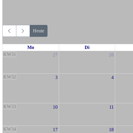
Heute
Mo
Di
KW31
27
28
KW32
3
4
KW33
10
11
KW34
17
18