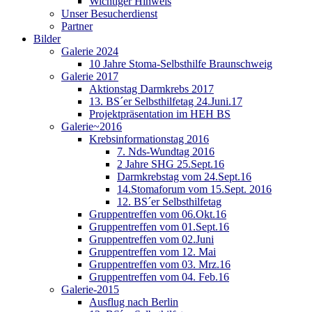
Wichtiger Hinweis
Unser Besucherdienst
Partner
Bilder
Galerie 2024
10 Jahre Stoma-Selbsthilfe Braunschweig
Galerie 2017
Aktionstag Darmkrebs 2017
13. BS´er Selbsthilfetag 24.Juni.17
Projektpräsentation im HEH BS
Galerie~2016
Krebsinformationstag 2016
7. Nds-Wundtag 2016
2 Jahre SHG 25.Sept.16
Darmkrebstag vom 24.Sept.16
14.Stomaforum vom 15.Sept. 2016
12. BS´er Selbsthilfetag
Gruppentreffen vom 06.Okt.16
Gruppentreffen vom 01.Sept.16
Gruppentreffen vom 02.Juni
Gruppentreffen vom 12. Mai
Gruppentreffen vom 03. Mrz.16
Gruppentreffen vom 04. Feb.16
Galerie-2015
Ausflug nach Berlin