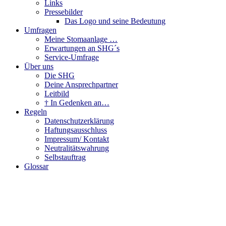
Links
Pressebilder
Das Logo und seine Bedeutung
Umfragen
Meine Stomaanlage …
Erwartungen an SHG´s
Service-Umfrage
Über uns
Die SHG
Deine Ansprechpartner
Leitbild
† In Gedenken an…
Regeln
Datenschutzerklärung
Haftungsausschluss
Impressum/ Kontakt
Neutralitätswahrung
Selbstauftrag
Glossar