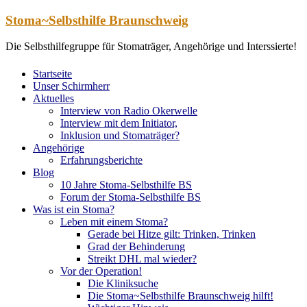
Zum
Stoma~Selbsthilfe Braunschweig
Inhalt
springen
Die Selbsthilfegruppe für Stomaträger, Angehörige und Interssierte!
Startseite
Unser Schirmherr
Aktuelles
Interview von Radio Okerwelle
Interview mit dem Initiator,
Inklusion und Stomaträger?
Angehörige
Erfahrungsberichte
Blog
10 Jahre Stoma-Selbsthilfe BS
Forum der Stoma-Selbsthilfe BS
Was ist ein Stoma?
Leben mit einem Stoma?
Gerade bei Hitze gilt: Trinken, Trinken
Grad der Behinderung
Streikt DHL mal wieder?
Vor der Operation!
Die Kliniksuche
Die Stoma~Selbsthilfe Braunschweig hilft!