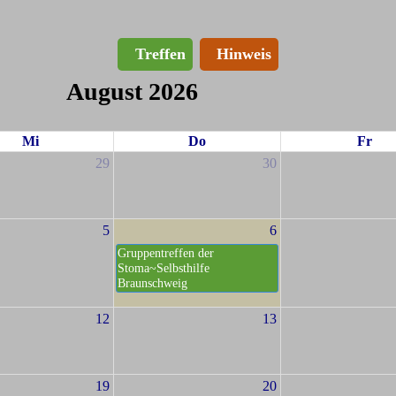
Treffen
Hinweis
August 2026
Mi
Do
Fr
29
30
5
6
Gruppentreffen der
Stoma~Selbsthilfe
Braunschweig
12
13
19
20